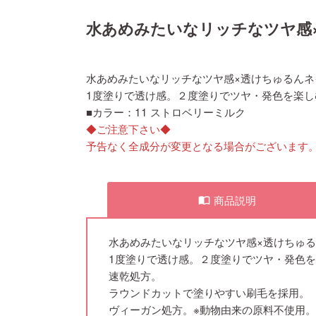
水あめみたいなリッチなツヤ感
水あめみたいなリッチなツヤ感×透けちゅるんネ
1度塗りで透け感。２度塗りでツヤ・発色を楽し
■カラー：11 ストロベリーミルク
◆ご注意下さい◆
予告なく全成分が変更となる場合がございます
商品説明
import_contacts
水あめみたいなリッチなツヤ感×透けちゅ
1度塗りで透け感。２度塗りでツヤ・発色
速乾処方。
ラウンドカットで塗りやすい刷毛を採用。
ヴィーガン処方。※動物由来の原料不使用。動