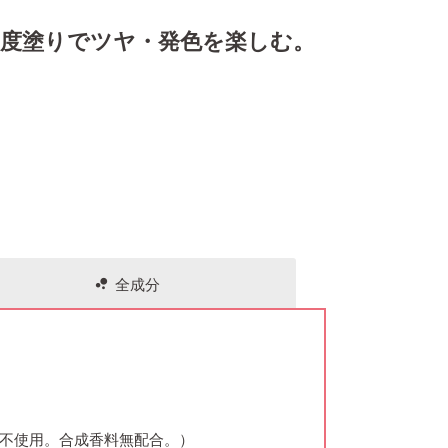
２度塗りでツヤ・発色を楽しむ。
全成分
bubble_chart
原料不使用。合成香料無配合。）