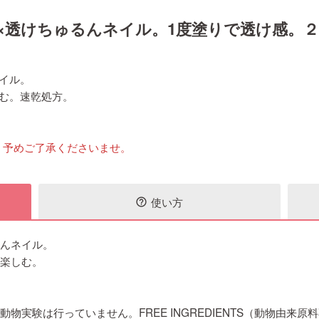
×透けちゅるんネイル。1度塗りで透け感。
イル。
む。速乾処方。
。予めご了承くださいませ。
使い方
help_outline
るんネイル。
を楽しむ。
物実験は行っていません。FREE INGREDIENTS（動物由来