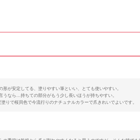
の形が安定してる、塗りやすい筆といい、とても使いやすい。
言うなら…持ちての部分がもう少し長いほうが持ちやすい。
度塗りで桜貝色で今流行りのナチュナルカラーで爪きれいでよいです。
らの季節は乾燥から爪が割れやすくなると思うのですが、そんな時でも(