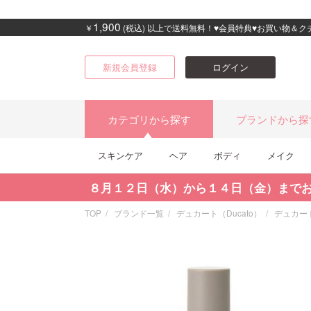
1,900
￥
(税込) 以上で送料無料！♥会員特典♥お買い物＆
新規会員登録
ログイン
カテゴリから探す
ブランドから探
スキンケア
ヘア
ボディ
メイク
８月１２日（水）から１４日（金）まで
TOP
ブランド一覧
デュカート（Ducato）
デュカー