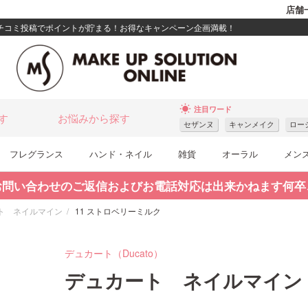
店舗
クチコミ投稿でポイントが貯まる！お得なキャンペーン企画満載！
wb_sunny
注目ワード
す
お悩みから探す
セザンヌ
キャンメイク
ロー
フレグランス
ハンド・ネイル
雑貨
オーラル
メン
お問い合わせのご返信およびお電話対応は出来かねます何卒
ト ネイルマイン
11 ストロベリーミルク
デュカート（Ducato）
デュカート ネイルマイン 