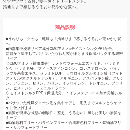
てツヤツヤうるおい髪へ導くトリートメント。
指通りまで感じるうるおい艶やかな髪へ。
商品説明
■うねりも！クセも！乾燥も！指通りまで感じるうるおい艶やかな髪
へ
■内部集中浸透リペア成分CMCアミノ×モイストシルクPPT配合。
髪質から集中してパサついたうねり髪がまとまり保湿パックする濃密
リペア
◇CMCアミノ（補修成分）：メドウフォームエストリド、セラミド
NP、セラミドAP、フィトスフィンゴシン、コレステロール、パイナ
ップル果実エキス、セラミドEOP、ラウロイルグルタミン酸（フィト
ステリル/オクチルドデシル）、アルギニン、アスパラギン酸、グリシ
ン、アラニン、セリン、バリン、イソロイシン、トレオニン、プロリ
ン、ヒスチジン、フェニルアラニン
◇モイストシルクPPT（保湿成分）：イソステアロイル加水分解シル
ク
■パサついた乾燥ダメージ毛を集中ケアし、毛先までスルンとツヤツ
ヤに仕上げます。
■素髪が健康な状態の弱酸性に整え、うるおいに満ちた美しい素髪を
キープ！
■動物原料フリー・パラベンフリー・合成着色料フリー・鉱物油フリ
ー・サルフェートフリー