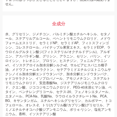
せん。
全成分
水、グリセリン、ジメチコン、パルミチン酸エチルヘキシル、セタノ
ール、ステアリルアルコール、ベヘントリモニウムクロリド、メドウ
フォームエストリド、セラミドNP、セラミドAP、フィトスフィンゴ
シン、コレステロール、パイナップル果実エキス、セラミドEOP、ラ
ウロイルグルタミン酸ジ(フィトステリル/オクチルドデシル)、アルギ
ニン、アスパラギン酸、グリシン、アラニン、セリン、バリン、イソ
ロイシン、トレオニン、プロリン、ヒスチジン、フェニルアラニン
※1、イソステアロイル加水分解シルク※2、サルビアヒスパニカ種子
油、メドウフォーム-δ-ラクトン、セテアラミドエチルジエトニウムサ
クシノイル加水分解エンドウタンパク、加水分解エンドウタンパク、
γ-ドコサラクトン、イソプロパノール、アモジメチコン、ステアルト
リモニウムクロリド、安息香酸Na、ジステアリルジモニウムクロリ
ド、クエン酸、ジココジモニウムクロリド、PEG-40水添ヒマシ油、ベ
タイン、ペンチレングリコール、セテス-20、フェノキシエタノール、
エタノール、PCA-Na、乳酸Na、ラウロイルラクチレートNa、PCA、
BG、キサンタンガム、エチルヘキシルグリセリン、カルボマー、トコ
フェロール、オレス-2、トリ(カプリル酸/カプリン酸)グリセリル、ア
ミノエチルチオコハク酸ジアンモニウム、ポリ-ε-リシン、塩化アンモ
ニウム、香料、イソステアリン酸