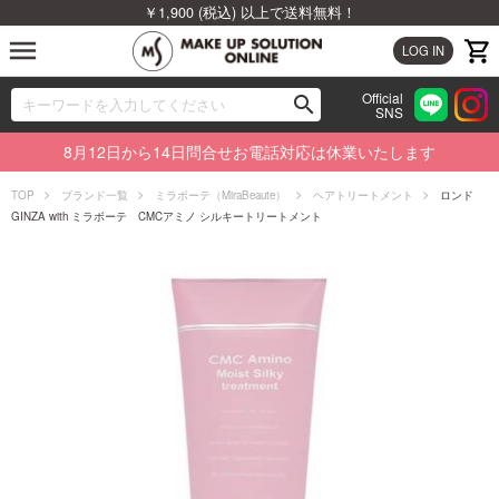
￥1,900 (税込) 以上で送料無料！
menu
LOG IN
Official
search
SNS
ブランドから探す
00
8月12日から14日問合せお電話対応は休業いたします
カテゴリから探す
TOP
ブランド一覧
ミラボーテ（MiraBeaute）
ヘアトリートメント
ロンド
GINZA with ミラボーテ CMCアミノ シルキートリートメント
新着商品から探す
ランキングから探す
特集から探す
ビューティジャーナルから探す