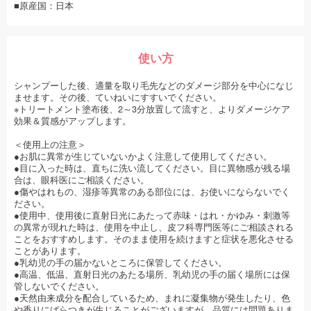
■原産国：日本
使い方
シャンプーした後、適量を取り毛先などのダメージ部分を中心になじ
ませます。その後、ていねいにすすいでください。
※トリートメント塗布後、2～3分放置して流すと、よりダメージケア
効果＆質感がアップします。
＜使用上の注意＞
●お肌に異常が生じていないかよく注意して使用してください。
●目に入った時は、直ちに洗い流してください。目に異物感が残る場
合は、眼科医にご相談ください。
●傷やはれもの、湿疹等異常のある部位には、お使いにならないでく
ださい。
●使用中、使用後に直射日光にあたって赤味・はれ・かゆみ・刺激等
の異常が現れた時は、使用を中止し、皮フ科専門医等にご相談される
ことをおすすめします。そのまま使用を続けますと症状を悪化させる
ことがあります。
●乳幼児の手の届かないところに保管してください。
●高温、低温、直射日光のあたる場所、乳幼児の手の届く場所には保
管しないでください。
●天然由来成分を配合しているため、まれに凝集物が発生したり、色
や香りにばらつきが生じることがございますが、品質には問題ありま