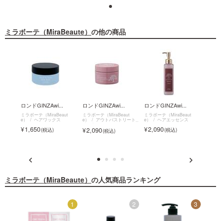
ミラボーテ（MiraBeaute）
の他の商品
ミラボーテ CMCア...
1,650
.
ロンドGINZAwi...
ロンドGINZAwi...
ロンドGINZAwi...
ミラ
シ...
ut
ミラボーテ（MiraBeaut
ミラボーテ（MiraBeaut
ミラボーテ（MiraBeaut
ル
e）
ヘアワックス
e）
アウトバストリート
e）
ヘアエッセンス
ミラボー
メント
e）
1,650
2,090
2,090
1,6
ミラボーテ（MiraBeaute）
の人気商品ランキング
5
1
2
3