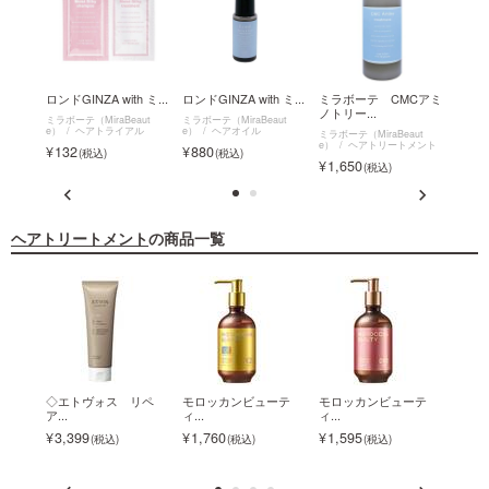
イック
ロンドGINZA with ミ...
ロンドGINZA with ミ...
ミラボーテ CMCアミ
ロンドG
ノトリー...
ボ...
ミラボーテ（MiraBeaut
ミラボーテ（MiraBeaut
e）
ヘアトライアル
e）
ヘアオイル
ut
ミラボーテ（MiraBeaut
ミラボー
クイッ
e）
ヘアトリートメント
e）
132
880
ミスト
メント
1,650
2,0
ヘアトリートメント
の商品一覧
P...
◇エトヴォス リペ
モロッカンビューテ
モロッカンビューテ
◇ロレ
ア...
ィ...
ィ...
2,2
3,399
1,760
1,595