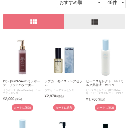
ご利用ガイド
view_module
view_list
お問い合わせ
ログイン・新規会員登録
ロンドGINZAwithミラボー
ラブカ モイストヘアセラ
ビーエスセレクト PPTミ
テ リッチバター美...
ム
ルク美容液 ＷＨＮ
ミラボーテ（MiraBeaute）
ヘ
ラブカ
ヘアエッセンス
ビーエスセレクト（B/S Selec
アエッセンス
t）
ビーエスセレクト PPTミ
2,970
ルク美容液
2,090
1,760
カートに追加
カートに追加
カートに追加