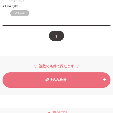
t）
ヘアエッセンス
1,540
品切れ中
1
複数の条件で探せます
絞り込み検索
keyboard_arrow_up
PAGE TOP