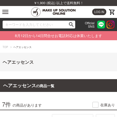
￥1,900 (税込) 以上で送料無料！
menu
LOG IN
Official
search
SNS
ブランドから探す
00
8月12日から14日問合せお電話対応は休業いたします
カテゴリから探す
TOP
ヘアエッセンス
新着商品から探す
ヘアエッセンス
ランキングから探す
特集から探す
ヘアエッセンス
の商品一覧
ビューティジャーナルから探す
7件
在庫あり
の商品があります