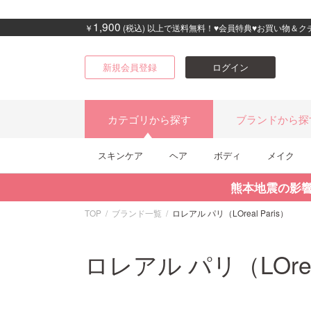
1,900
￥
(税込) 以上で送料無料！♥会員特典♥お買い物＆
新規会員登録
ログイン
カテゴリから探す
ブランドから探
スキンケア
ヘア
ボディ
メイク
熊本地震の影
TOP
ブランド一覧
ロレアル パリ（LOreal Paris）
ロレアル パリ（LOreal