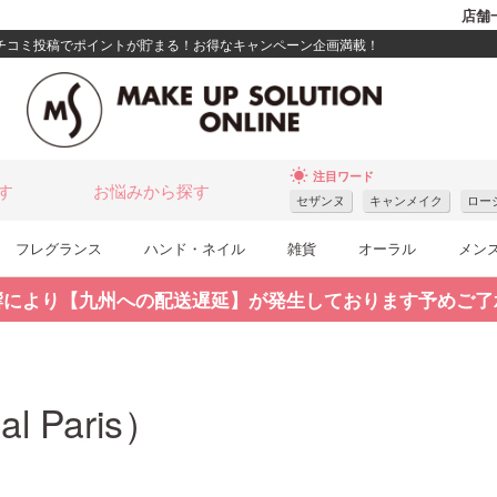
店舗
クチコミ投稿でポイントが貯まる！お得なキャンペーン企画満載！
wb_sunny
注目ワード
す
お悩みから探す
セザンヌ
キャンメイク
ロー
フレグランス
ハンド・ネイル
雑貨
オーラル
メン
響により【九州への配送遅延】が発生しております予めご了
 Paris）