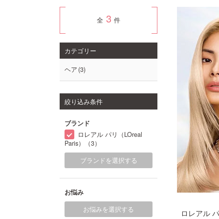
3
全
件
カテゴリー
ヘア
3
絞り込み条件
ブランド
ロレアル パリ（LOreal
Paris）（3）
ブランドを選択する
お悩み
お悩みを選択する
ロレアル 