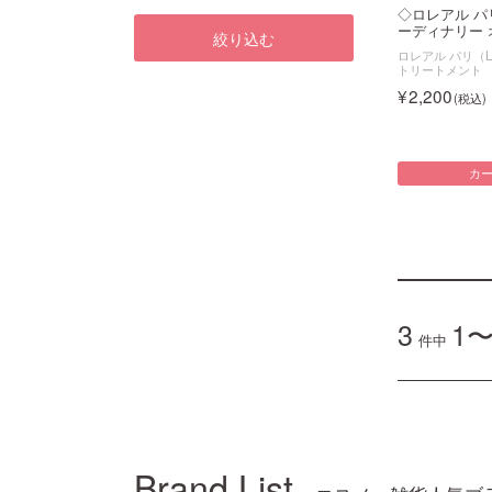
◇ロレアル 
ーディナリー オ
絞り込む
ロレアル パリ（LOr
トリートメント
2,200
カ
3
1〜
件中
Brand List