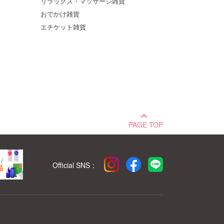
リラックス・マッサージ雑貨
おでかけ雑貨
エチケット雑貨
keyboard_arrow_up
PAGE TOP
Official SNS：