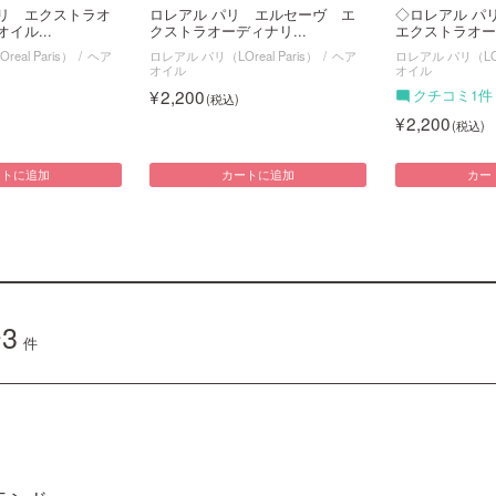
パリ エクストラオ
ロレアル パリ エルセーヴ エ
◇ロレアル 
イル...
クストラオーディナリ...
エクストラオーデ
eal Paris）
ヘア
ロレアル パリ（LOreal Paris）
ヘア
ロレアル パリ（LOre
オイル
オイル
2,200
クチコミ1件
2,200
ートに追加
カートに追加
カー
3
件