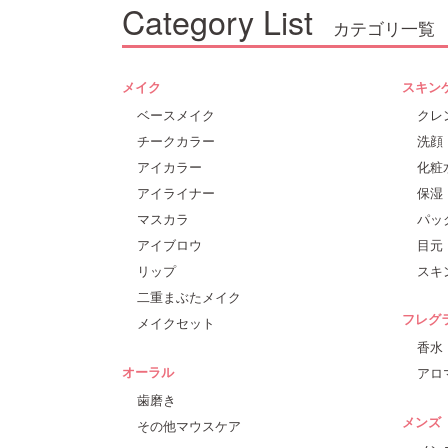
Category List
カテゴリ一覧
メイク
スキン
ベースメイク
クレ
チークカラー
洗顔
アイカラー
化粧
アイライナー
保湿
マスカラ
パッ
アイブロウ
目元
リップ
スキ
二重まぶたメイク
フレグ
メイクセット
香水
オーラル
アロ
歯磨き
メンズ
その他マウスケア