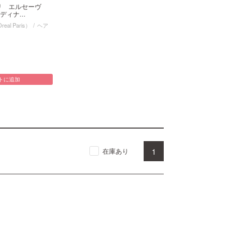
パリ エルセーヴ
ィナ...
al Paris）
ヘア
トに追加
1
在庫あり