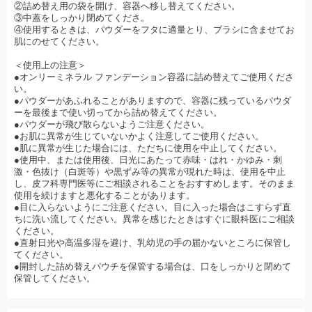
②詰め替え用の袋を開け、容器へ移し替えてください。
③中蓋をしっかり閉めてくださ。
④使用するときは、パウダーをフタに適量とり、ブラシに含ませてお
肌にのせてください。
＜使用上の注意＞
●オンリーミネラル ファンデーション容器に詰め替えてご使用くださ
い。
●パウダーがあふれることがありますので、容器に残っているパウダ
ーを最後まで使い切ってから詰め替えてください。
●パウダーが飛び散らないようご注意ください。
●お肌に異常が生じていないかよく注意してご使用ください。
●肌に異常が生じた場合には、ただちに使用を中止してください。
●使用中、または使用後、日光にあたって赤味・はれ・かゆみ・刺
激・色抜け（白斑等）や黒ずみ等の異常が現れた時は、使用を中止
し、皮フ科専門医等にご相談されることをおすすめします。そのまま
使用を続けますと悪化することがあります。
●目に入らないようにご注意ください。目に入った場合はこすらず直
ちに洗い流してください。異常を感じたときはすぐに眼科医にご相談
ください。
●直射日光や高温多湿を避け、乳幼児の手の届かないところに保管し
てください。
●開封した詰め替えパウチを保管する場合は、口をしっかりと閉めて
保管してください。