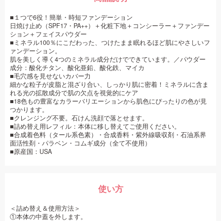
■１つで6役！簡単・時短ファンデーション
日焼け止め（SPF17・PA++）＋化粧下地＋コンシーラー＋ファンデー
ション＋フェイスパウダー
■ミネラル100％にこだわった、つけたまま眠れるほど肌にやさしいフ
ァンデーション。
肌を美しく導く4つのミネラル成分だけでできています。／パウダー
成分：酸化チタン、酸化亜鉛、酸化鉄、マイカ
■毛穴感を見せないカバー力
細かな粒子が皮脂と混ざり合い、しっかり肌に密着！ミネラルに含ま
れる光の拡散成分で肌の欠点を視覚的にケア
■18色もの豊富なカラーバリエーションから肌色にぴったりの色が見
つかります。
■クレンジング不要。石けん洗顔で落とせます。
■詰め替え用レフィル：本体に移し替えてご使用ください。
■合成着色料（タール系色素）・合成香料・紫外線吸収剤・石油系界
面活性剤・パラベン・コムギ成分（全て不使用）
■原産国：USA
使い方
＜詰め替え＆使用方法＞
①本体の中蓋を外します。