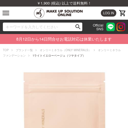
￥1,900 (税込) 以上で送料無料！
menu
LOG IN
Official
search
SNS
ブランドから探す
00
8月12日から14日問合せお電話対応は休業いたします
カテゴリから探す
TOP
ブランド一覧
オンリーミネラル（ONLY MINERALS）
オンリーミネラル
ファンデーション
1ライトイエローベージュ（ツヤタイプ）
新着商品から探す
ランキングから探す
特集から探す
ビューティジャーナルから探す