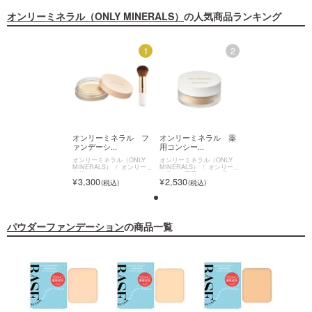
オンリーミネラル（ONLY MINERALS）
の人気商品ランキング
2
1
2
ンリーミネラル 薬
オンリーミネラル フ
オンリーミネラル 薬
オンリーミネラル
ンシー...
ァンデーシ...
用コンシー...
ァンデーシ...
リーミネラル（ONLY
オンリーミネラル（ONLY
オンリーミネラル（ONLY
オンリーミネラル（ON
ERALS）
オンリーミ
MINERALS）
オンリーミ
MINERALS）
オンリーミ
MINERALS）
オン
ル 薬用コンシーラ
ネラル ファンデーション
ネラル 薬用コンシーラ
ネラル ファンデーシ
530
3,300
2,530
3,300
アクネプロテクター
スターターキット
ー アクネプロテクター
スターターキット
パウダーファンデーション
の商品一覧