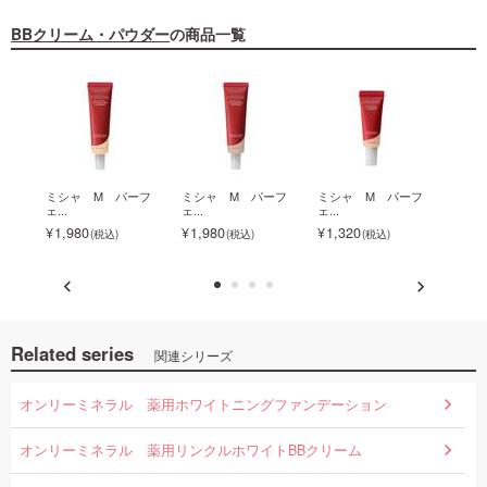
BBクリーム・パウダー
の商品一覧
イス
ミシャ M パーフ
ミシャ M パーフ
ミシャ M パーフ
ミシ
ェ...
ェ...
ェ...
ェ...
1,980
1,980
1,320
1,3
Related series
関連シリーズ
オンリーミネラル 薬用ホワイトニングファンデーション
オンリーミネラル 薬用リンクルホワイトBBクリーム