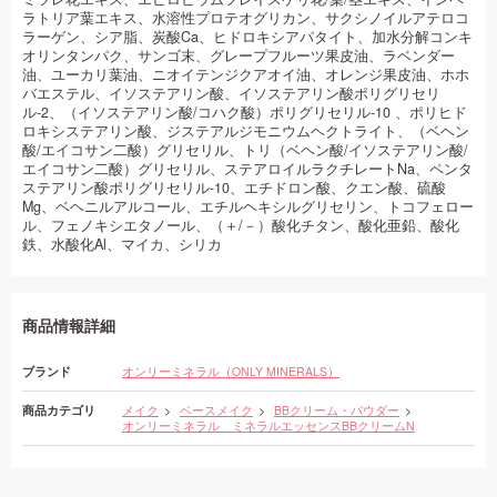
ラトリア葉エキス、水溶性プロテオグリカン、サクシノイルアテロコ
ラーゲン、シア脂、炭酸Ca、ヒドロキシアパタイト、加水分解コンキ
オリンタンパク、サンゴ末、グレープフルーツ果皮油、ラベンダー
油、ユーカリ葉油、ニオイテンジクアオイ油、オレンジ果皮油、ホホ
バエステル、イソステアリン酸、イソステアリン酸ポリグリセリ
ル-2、（イソステアリン酸/コハク酸）ポリグリセリル-10 、ポリヒド
ロキシステアリン酸、ジステアルジモニウムヘクトライト、（ベヘン
酸/エイコサン二酸）グリセリル、トリ（ベヘン酸/イソステアリン酸/
エイコサン二酸）グリセリル、ステアロイルラクチレートNa、ペンタ
ステアリン酸ポリグリセリル-10、エチドロン酸、クエン酸、硫酸
Mg、ベヘニルアルコール、エチルヘキシルグリセリン、トコフェロー
ル、フェノキシエタノール、（＋/－）酸化チタン、酸化亜鉛、酸化
鉄、水酸化Al、マイカ、シリカ
商品情報詳細
ブランド
オンリーミネラル（ONLY MINERALS）
商品カテゴリ
メイク
ベースメイク
BBクリーム・パウダー
オンリーミネラル ミネラルエッセンスBBクリームN