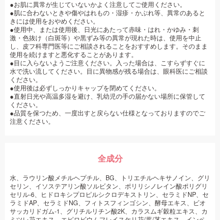
●お肌に異常が生じていないかよく注意してご使用ください。
●肌に合わないときや傷やはれもの・湿疹・かぶれ等、異常のあると
きには使用をおやめください。
●使用中、または使用後、日光にあたって赤味・はれ・かゆみ・刺
激・色抜け（白斑等）や黒ずみ等の異常が現れた時は、使用を中止
し、皮フ科専門医等にご相談されることをおすすめします。そのまま
使用を続けますと悪化することがあります。
●目に入らないようご注意ください。入った場合は、こすらずすぐに
水で洗い流してください。目に異物感が残る場合は、眼科医にご相談
ください。
●使用後は必ずしっかりキャップを閉めてください。
●直射日光や高温多湿を避け、乳幼児の手の届かない場所に保管して
ください。
●品質を保つため、一度出すと戻らない仕様となっておりますのでご
注意ください。
全成分
水、ラウリン酸メチルヘプチル、BG、トリエチルヘキサノイン、グリ
セリン、イソステアリン酸ソルビタン、ポリリシノレイン酸ポリグリ
セリル-6、ヒドロキシプロピルシクロデキストリン、セラミドNP、セ
ラミドAP、セラミドNG、フィトスフィンゴシン、酵母エキス、ビオ
サッカリドガム-1、グリチルリチン酸2K、カラスムギ穀粒エキス、カ
ミツレ花エキス、エピロビウムフレイスケリ花/葉/茎エキス、インペ