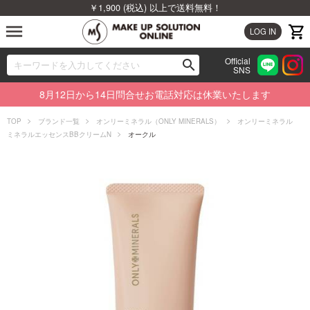
￥1,900 (税込) 以上で送料無料！
menu
LOG IN
Official
search
SNS
ブランドから探す
00
8月12日から14日問合せお電話対応は休業いたします
カテゴリから探す
TOP
ブランド一覧
オンリーミネラル（ONLY MINERALS）
オンリーミネラル
ミネラルエッセンスBBクリームN
オークル
新着商品から探す
ランキングから探す
特集から探す
ビューティジャーナルから探す