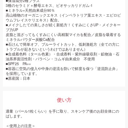
■保湿成分2種プラス
3種のセラミド＋酵母エキス、ビオサッカリドガム‐1
■ミネラル+天然由来成分90％
高山植物のオーガニックエキス（インペラトリア葉エキス・エピロビ
ウムフレイスケリエキス）配合。
■メイクしたての美しさが続く新処方！くすみにくさUP・メイクキー
プ力UP
皮脂と混ざってもくすみにくい高精製マイカを配合／皮脂を吸着する
ミネラルパウダー炭酸Ca配合
■石けんで簡単オフ、ブルーライトカット、低刺激処方（全ての方に
トラブルが起きないというわけではありません）
■合成着色料（タール色素）・合成香料・紫外線吸収剤・鉱物油・石
油系界面活性剤・パラベン・コムギ由来成分 不使用
■SPF25 PA++
■容器に空気の侵入や中身の逆流を防いで鮮度を保つ「逆流防止弁」
を採用しています。
■原産国：日本
使い方
適量（パール1粒くらい）を手に取り、スキンケア後のお顔全体にの
ばします。
＜使用上の注意＞