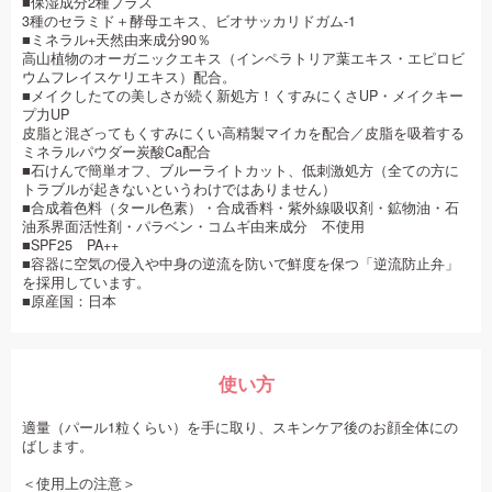
■保湿成分2種プラス
3種のセラミド＋酵母エキス、ビオサッカリドガム‐1
■ミネラル+天然由来成分90％
高山植物のオーガニックエキス（インペラトリア葉エキス・エピロビ
ウムフレイスケリエキス）配合。
■メイクしたての美しさが続く新処方！くすみにくさUP・メイクキー
プ力UP
皮脂と混ざってもくすみにくい高精製マイカを配合／皮脂を吸着する
ミネラルパウダー炭酸Ca配合
■石けんで簡単オフ、ブルーライトカット、低刺激処方（全ての方に
トラブルが起きないというわけではありません）
■合成着色料（タール色素）・合成香料・紫外線吸収剤・鉱物油・石
油系界面活性剤・パラベン・コムギ由来成分 不使用
■SPF25 PA++
■容器に空気の侵入や中身の逆流を防いで鮮度を保つ「逆流防止弁」
を採用しています。
■原産国：日本
使い方
適量（パール1粒くらい）を手に取り、スキンケア後のお顔全体にの
ばします。
＜使用上の注意＞