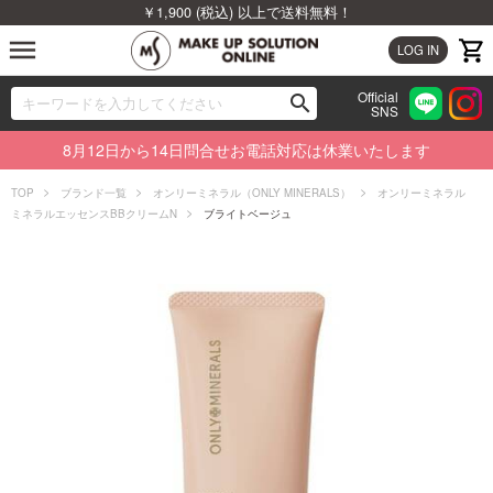
￥1,900 (税込) 以上で送料無料！
menu
LOG IN
Official
search
SNS
ブランドから探す
00
8月12日から14日問合せお電話対応は休業いたします
カテゴリから探す
TOP
ブランド一覧
オンリーミネラル（ONLY MINERALS）
オンリーミネラル
ミネラルエッセンスBBクリームN
ブライトベージュ
新着商品から探す
ランキングから探す
特集から探す
ビューティジャーナルから探す