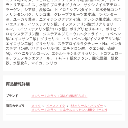
ラトリア葉エキス、水溶性プロテオグリカン、サクシノイルアテロコ
ラーゲン、シア脂、炭酸Ca、ヒドロキシアパタイト、加水分解コンキ
オリンタンパク、サンゴ末、グレープフルーツ果皮油、ラベンダー
油、ユーカリ葉油、ニオイテンジクアオイ油、オレンジ果皮油、ホホ
バエステル、イソステアリン酸、イソステアリン酸ポリグリセリ
ル-2、（イソステアリン酸/コハク酸）ポリグリセリル-10 、ポリヒド
ロキシステアリン酸、ジステアルジモニウムヘクトライト、（ベヘン
酸/エイコサン二酸）グリセリル、トリ（ベヘン酸/イソステアリン酸/
エイコサン二酸）グリセリル、ステアロイルラクチレートNa、ペンタ
ステアリン酸ポリグリセリル-10、エチドロン酸、クエン酸、硫酸
Mg、ベヘニルアルコール、エチルヘキシルグリセリン、トコフェロー
ル、フェノキシエタノール、（＋/－）酸化チタン、酸化亜鉛、酸化
鉄、水酸化Al、マイカ、シリカ
商品情報詳細
ブランド
オンリーミネラル（ONLY MINERALS）
商品カテゴリ
メイク
ベースメイク
BBクリーム・パウダー
オンリーミネラル ミネラルエッセンスBBクリームN