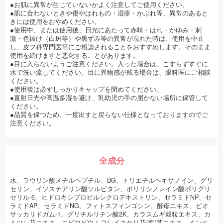
●お肌に異常が生じていないかよく注意してご使用ください。
●肌に合わないときや傷やはれもの・湿疹・かぶれ等、異常のあると
きには使用をおやめください。
●使用中、または使用後、日光にあたって赤味・はれ・かゆみ・刺
激・色抜け（白斑等）や黒ずみ等の異常が現れた時は、使用を中止
し、皮フ科専門医等にご相談されることをおすすめします。そのまま
使用を続けますと悪化することがあります。
●目に入らないようご注意ください。入った場合は、こすらずすぐに
水で洗い流してください。目に異物感が残る場合は、眼科医にご相談
ください。
●使用後は必ずしっかりキャップを閉めてください。
●直射日光や高温多湿を避け、乳幼児の手の届かない場所に保管して
ください。
●品質を保つため、一度出すと戻らない仕様となっておりますのでご
注意ください。
全成分
水、ラウリン酸メチルヘプチル、BG、トリエチルヘキサノイン、グリ
セリン、イソステアリン酸ソルビタン、ポリリシノレイン酸ポリグリ
セリル-6、ヒドロキシプロピルシクロデキストリン、セラミドNP、セ
ラミドAP、セラミドNG、フィトスフィンゴシン、酵母エキス、ビオ
サッカリドガム-1、グリチルリチン酸2K、カラスムギ穀粒エキス、カ
ミツレ花エキス、エピロビウムフレイスケリ花/葉/茎エキス、インペ