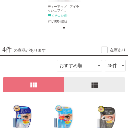
ディーアップ アイラ
ディーアップ アイラ
ッシュフィ...
ッシュフィ...
ご利用ガイド
クチコミ9件
クチコミ9件
1,100
1,100
お問い合わせ
1
4件
在庫あり
の商品があります
ログイン・新規会員登録
ディーアップ アイラ
ッシュフィ...
クチコミ9件
view_module
view_list
1,100