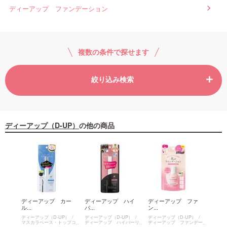
ディーアップ ファンデーション
複数の条件で探せます
絞り込み検索
ディーアップ（D-UP）
の他の商品
パー
ディーアップ カー
ディーアップ ハイ
ディーアップ ファ
ディ
ル...
パ...
ン...
ン...
P）
ディーアップ（D-UP）
ディーアップ（D-UP）
ディーアップ（D-UP）
ディー
フェク
マスカラベース・トップコ
ディーアップ ハイパーリ
ディーアップ ファンデー
ディー