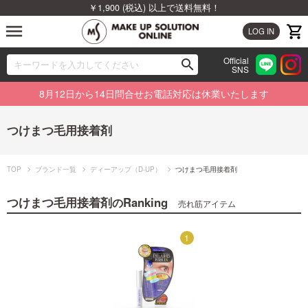
￥1,900 (税込) 以上で送料無料！
menu
LOG IN
Official
search
SNS
ブランドから探す
00
8月12日から14日問合せお電話対応は休業いたします
カテゴリから探す
つけまつ毛用接着剤
新着商品から探す
TOP
ブランド一覧
ディーアップ（D-UP）
つけまつ毛用接着剤
ランキングから探す
つけまつ毛用接着剤
Ranking
の
売れ筋アイテム
特集から探す
1
1
ビューティジャーナルから探す