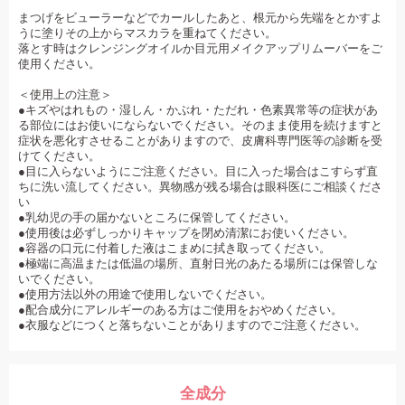
まつげをビューラーなどでカールしたあと、根元から先端をとかすよ
うに塗りその上からマスカラを重ねてください。
落とす時はクレンジングオイルか目元用メイクアップリムーバーをご
使用ください。
＜使用上の注意＞
●キズやはれもの・湿しん・かぶれ・ただれ・色素異常等の症状があ
る部位にはお使いにならないでください。そのまま使用を続けますと
症状を悪化すさせることがありますので、皮膚科専門医等の診断を受
けてください。
●目に入らないようにご注意ください。目に入った場合はこすらず直
ちに洗い流してください。異物感が残る場合は眼科医にご相談くださ
い
●乳幼児の手の届かないところに保管してください。
●使用後は必ずしっかりキャップを閉め清潔にお使いください。
●容器の口元に付着した液はこまめに拭き取ってください。
●極端に高温または低温の場所、直射日光のあたる場所には保管しな
いでください。
●使用方法以外の用途で使用しないでください。
●配合成分にアレルギーのある方はご使用をおやめください。
●衣服などにつくと落ちないことがありますのでご注意ください。
全成分