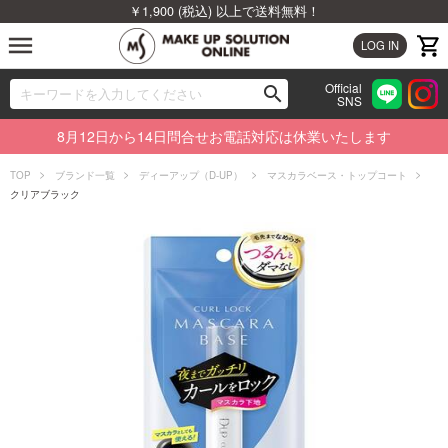
￥1,900 (税込) 以上で送料無料！
menu
LOG IN
Official
search
SNS
ブランドから探す
00
8月12日から14日問合せお電話対応は休業いたします
カテゴリから探す
TOP
ブランド一覧
ディーアップ（D-UP）
マスカラベース・トップコート
クリアブラック
新着商品から探す
ランキングから探す
特集から探す
ビューティジャーナルから探す