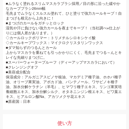
■ムラなく塗れるスリムマスカラブラシ採用／目の形に沿った緩やか
なカーブブラシ26mm幅
毛先までムラなくスルスル塗れて、ひと塗りで強力カールキープ！自
まつげも根元から上向きに！
■まつげのカールをガチッとロック
湿気や汗に負けない強力カールを夜までキープ！（当社調べ※仕上が
りには個人差があります。）
◇カールロックポリマー：トリメチルシロキシケイ酸
◇カールキープワックス：マイクロクリスタリンワックス
■ダマ知らずのつるんとカール
上からマスカラを重ねても引っかかりにくく、毛先までつる～んとキ
レイな先細りまつげに。
■スーパーウォータープルーフ（ディーアップマスカラにおいて）
■クレンジングオフ
■美容成分配合
保湿成分：アルガニアスピノサ核油、マカデミア種子油、ホホバ種子
油、オリーブ果実油、アボカド油、パンテノール、ワサビノキ種子
油、加水分解ケラチン（羊毛）、ヒマワリ種子エキス、リンゴ果実培
養細胞エキス、加水分解シルク、オタネニンジン根エキス、ビワ葉エ
キス、ヒアルロン酸Na、アカツメクサ花エキス
■原産国：日本
使い方