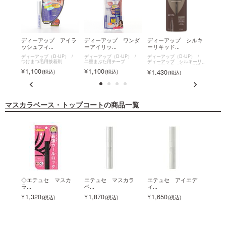
アイラ
ディーアップ アイラ
ディーアップ ワンダ
ディーアップ シルキ
ディ
ッシュフィ...
ーアイリッ...
ーリキッド...
ェクト
P）
ディーアップ（D-UP）
ディーアップ（D-UP）
ディーアップ（D-UP）
ディー
、ミラ
つけまつ毛用接着剤
二重まぶた用テープ
ディーアップ シルキーリ
ディー
キッドアイライナー WP
トエク
1,100
1,100
1,430
1,6
ラ for
マスカラベース・トップコート
の商品一覧
マ...
◇エテュセ マスカ
エテュセ マスカラ
エテュセ アイエデ
デジャ
ラ...
ベ...
ィ...
1,3
1,320
1,870
1,650