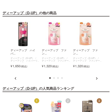
ディーアップ（D-UP）
の他の商品
シル
ディーアップ ハイ
ディーアップ ファ
ディーアップ ファ
ディ
パ...
ン...
ン...
ン...
P）
ディーアップ（D-UP）
ディーアップ（D-UP）
ディーアップ（D-UP）
ディー
キーリ
ディーアップ ハイパーリ
ディーアップ ファンデー
ディーアップ ファンデー
ディー
 WP
フトマスカラ
ション
ション
ション
1,650
1,320
1,320
1,3
ディーアップ（D-UP）
の人気商品ランキング
12
1
2
3