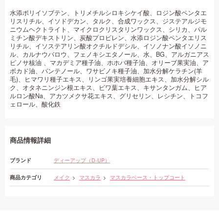
水添ポリイソブテン、トリメチルシロキシケイ酸、ロジン酸ペンタエ
リスリチル、イソドデカン、タルク、合成ワックス、ジステアルジモ
ニウムヘクトライト、マイクロクリスタリンワックス、シリカ、パル
ミチン酸デキストリン、炭酸プロピレン、水添ロジン酸ペンタエリス
リチル、イソステアリン酸オクチルドデシル、イソノナン酸イソノニ
ル、カルナウバロウ、フェノキシエタノール、水、BG、アルガニアス
ピノサ核油 、マカデミア種子油、ホホバ種子油、オリーブ果実油、ア
ボカド油、パンテノール、ワサビノキ種子油、加水分解ケラチン(羊
毛)、ヒマワリ種子エキス、リンゴ果実培養細胞エキス、加水分解シル
ク、オタネニンジン根エキス、ビワ葉エキス、キサンタンガム、ヒア
ルロン酸Na、アカツメクサ花エキス、グリセリン、レシチン、トコフ
ェロール、酸化鉄
商品情報詳細
ブランド
ディーアップ（D-UP）
商品カテゴリ
メイク
マスカラ
マスカラベース・トップコート