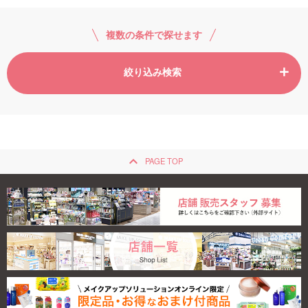
ご利用ガイド
複数の条件で探せます
お問い合わせ
絞り込み検索
ログイン・新規会員登録
keyboard_arrow_up
PAGE TOP