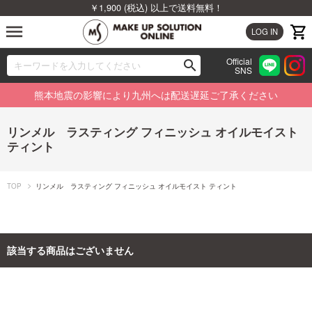
￥1,900 (税込) 以上で送料無料！
menu
LOG IN
Official
search
SNS
ブランドから探す
00
熊本地震の影響により九州へは配送遅延ご了承ください
カテゴリから探す
リンメル ラスティング フィニッシュ オイルモイスト
ティント
新着商品から探す
ランキングから探す
TOP
リンメル ラスティング フィニッシュ オイルモイスト ティント
特集から探す
該当する商品はございません
ビューティジャーナルから探す