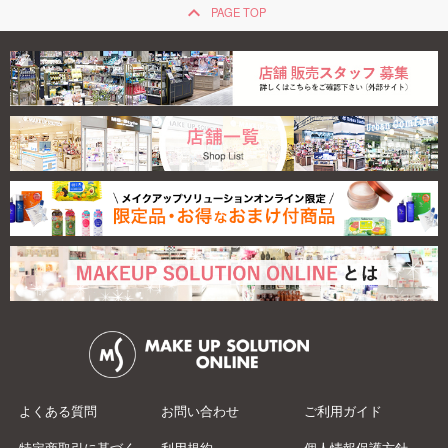
keyboard_arrow_up
PAGE TOP
◇【限定】エテュ
セ ...
1,760
よくある質問
お問い合わせ
ご利用ガイド
特定商取引に基づく
利用規約
個人情報保護方針