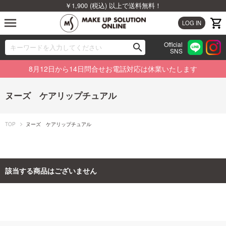
￥1,900 (税込) 以上で送料無料！
menu
LOG IN
Official
search
SNS
ブランドから探す
00
8月12日から14日問合せお電話対応は休業いたします
カテゴリから探す
ヌーズ ケアリップチュアル
新着商品から探す
TOP
ヌーズ ケアリップチュアル
ランキングから探す
特集から探す
該当する商品はございません
ビューティジャーナルから探す