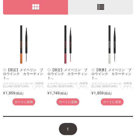
view_module
view_list
ご利用ガイド
お問い合わせ
ログイン・新規会員登録
◇【限定】メイベリン ブ
◇【限定】メイベリン ブ
◇【廃番】メイベリン ブ
ロウインク カラーティン
ロウインク カラーティン
ロウインク カラーティン
ト...
ト...
ト...
メイベリンニューヨーク（MAYB
メイベリンニューヨーク（MAYB
メイベリンニューヨーク（MAYB
ELLINE NEWYORK）
メイベ
ELLINE NEWYORK）
メイベ
ELLINE NEWYORK）
メイベ
リン ブロウインク カラーティ
リン ブロウインク カラーティ
リン ブロウインク カラーティ
1,859
1,749
1,859
ントデュオ
ントデュオ
ントデュオ
カートに追加
カートに追加
カートに追加
1