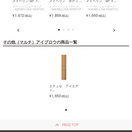
...
メイベリン SP フ...
メイベリン ボディ ...
メイベリン SP ス...
メイベリ
ーク
メイベリンニューヨーク
メイベリンニューヨーク
メイベリンニューヨーク
メイベ
EWYOR
（MAYBELLINE NEWYOR
（MAYBELLINE NEWYOR
（MAYBELLINE NEWYOR
（MAYB
Pステイ
K）
メイベリン SP フラ
K）
マスカラ
K）
メイクアップフィク
K）
1,672
1,859
1,650
1,6
ドファン
ッフ ブロウ ムース
サー
ッフ ブ
その他（マルチ）アイブロウ
の商品一覧
エテュセ アイエデ
エテュセ アイエデ
ィ...
ィ...
1,650
1,650
keyboard_arrow_up
PAGE TOP