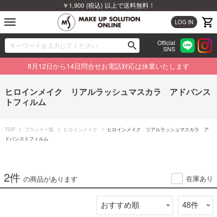
￥1,900 (税込) 以上で送料無料！
menu
LOG IN
Official
search
SNS
ブランドから探す
00
8月12日から14日問合せお電話対応は休業いたします
カテゴリから探す
ヒロインメイク リアルラッシュマスカラ アドバンス
トフィルム
新着商品から探す
ランキングから探す
TOP
ブランド一覧
ヒロインメイク
ヒロインメイク リアルラッシュマスカラ ア
ドバンストフィルム
特集から探す
2件
ビューティジャーナルから探す
在庫あり
の商品があります