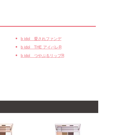
b idol 愛されファンデ
b idol THE アイパレR
b idol つやぷるリップR