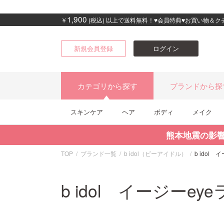
1,900
￥
(税込) 以上で送料無料！♥会員特典♥お買い物＆
新規会員登録
ログイン
カテゴリから探す
ブランドから探
スキンケア
ヘア
ボディ
メイク
熊本地震の影
TOP
ブランド一覧
b idol（ビーアイドル）
b idol
b idol イージーey