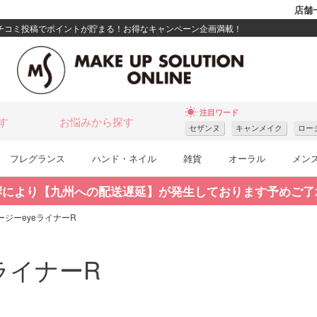
店舗
クチコミ投稿でポイントが貯まる！お得なキャンペーン企画満載！
wb_sunny
注目ワード
す
お悩みから探す
セザンヌ
キャンメイク
ロー
フレグランス
ハンド・ネイル
雑貨
オーラル
メン
響により【九州への配送遅延】が発生しております予めご了
 イージーeyeライナーR
eライナーR