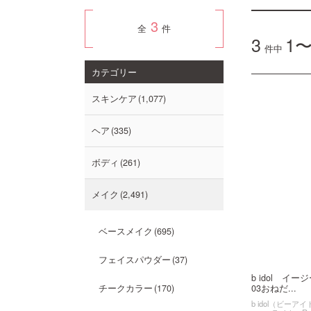
3
全
件
3
1〜
件中
カテゴリー
スキンケア
1,077
ヘア
335
ボディ
261
メイク
2,491
ベースメイク
695
フェイスパウダー
37
b idol イ
03おねだ...
チークカラー
170
b idol（ビーア