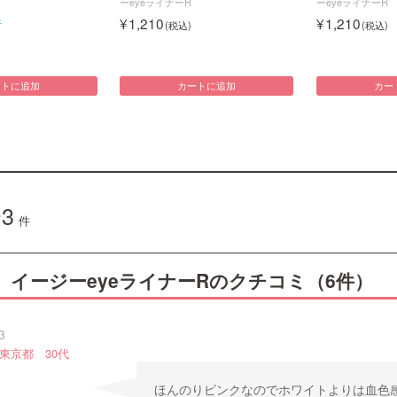
ーeyeライナーR
ーeyeライナーR
1,210
1,210
件
ートに追加
カートに追加
カー
3
件
dol イージーeyeライナーRのクチコミ（6件）
3
東京都 30代
ほんのりピンクなのでホワイトよりは血色