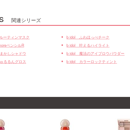
s
関連シリーズ
L ルーティンマスク
b idol ふわほっぺチーク
 1moreペンシルR
b idol 叶えるハイライト
l ごまかしシャドウ
b idol 魔法のアイブロウパウダー
l ちゅるるんグロス
b idol カラーロックティント