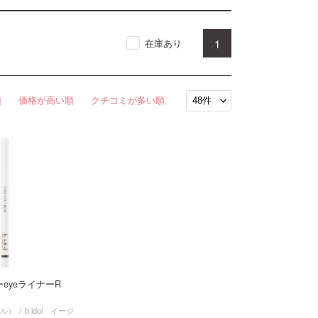
1
在庫あり
順
価格が高い順
クチコミが多い順
ジーeyeライナーR
ドル）
b idol イージ