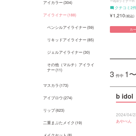
ーeyeライナーR
アイカラー
304
クチコミ2
1,210
アイライナー
188
ペンシルアイライナー
59
カ
リキッドアイライナー
85
ジェルアイライナー
30
その他（マルチ）アイライ
ナー
11
3
1〜
件中
マスカラ
173
b i
アイブロウ
274
リップ
623
2024/04/2
あやぺん 
二重まぶたメイク
19
メイクセット
8