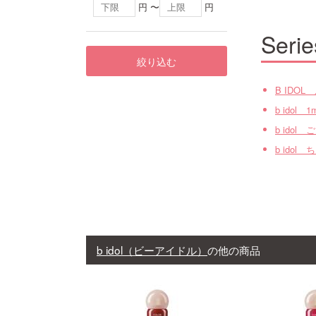
円 〜
円
Serie
絞り込む
B IDO
b idol
b ido
b ido
b idol（ビーアイドル）
の他の商品