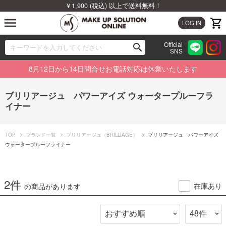
￥1,900 (税込) 以上で送料無料！
menu
LOG IN
Official
search
SNS
ブランドから探す
00
8月12日から14日問合せお電話対応は休業いたします
カテゴリから探す
ブリリアージュ パワーアイズ ウォータープルーフラ
イナー
新着商品から探す
ランキングから探す
TOP
ブランド一覧
ブリリアージュ（BRILLIAGE）
ブリリアージュ パワーアイズ
ウォータープルーフライナー
特集から探す
2件
ビューティジャーナルから探す
在庫あり
の商品があります