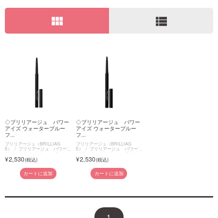
view_module
view_list
ご利用ガイド
お問い合わせ
ログイン・新規会員登録
◇ブリリアージュ パワー
◇ブリリアージュ パワー
アイズ ウォータープルー
アイズ ウォータープルー
フ...
フ...
ブリリアージュ（BRILLIAG
ブリリアージュ（BRILLIAG
E）
ブリリアージュ パワーア
E）
ブリリアージュ パワーア
イズ ウォータープルーフライナ
イズ ウォータープルーフライナ
2,530
2,530
ー
ー
カートに追加
カートに追加
1