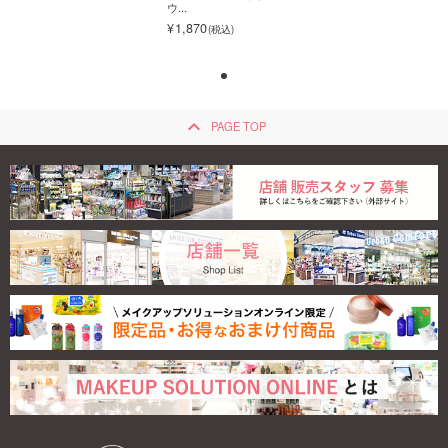
ウ...
ウ...
1,870
1,870
keyboard_arrow_up
PAGE TOP
フジコ デコシャド
ウ...
1,870