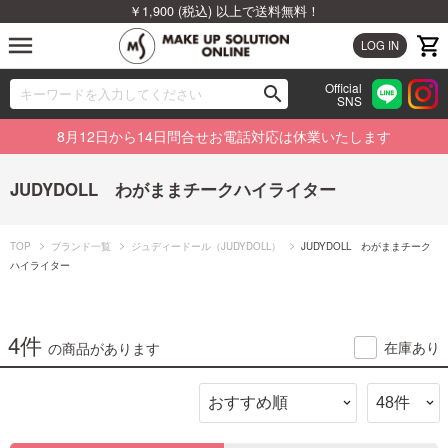
￥1,900 (税込) 以上で送料無料！
menu
LOG IN
Official
search
SNS
ブランドから探す
00
8月12日から14日問合せお電話対応は休業いたします
カテゴリから探す
JUDYDOLL わがままチークハイライター
新着商品から探す
TOP
ブランド一覧
ジュディードール（JUDYDOLL）
JUDYDOLL わがままチーク
ランキングから探す
ハイライター
特集から探す
4件
在庫あり
の商品があります
ビューティジャーナルから探す