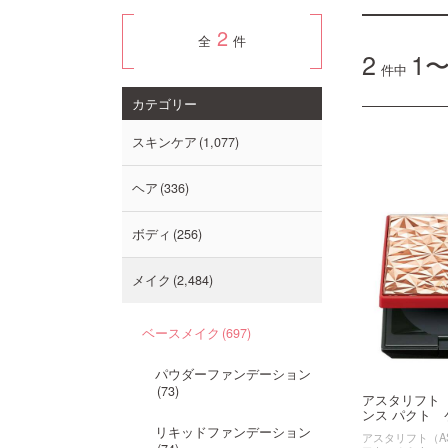
2
全
件
2
1〜
件中
カテゴリー
スキンケア
1,077
ヘア
336
ボディ
256
メイク
2,484
ベースメイク
697
パウダーファンデーション
73
アスタリフト
ンス パクト ケ
リキッドファンデーション
アスタリフト（AS