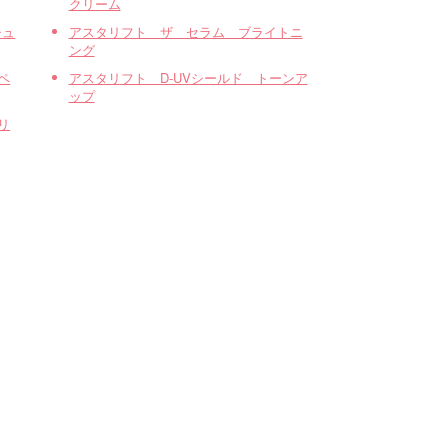
クリーム
チュ
アスタリフト ザ セラム ブライトニ
ング
ペ
アスタリフト D-UVシールド トーンア
ップ
リ