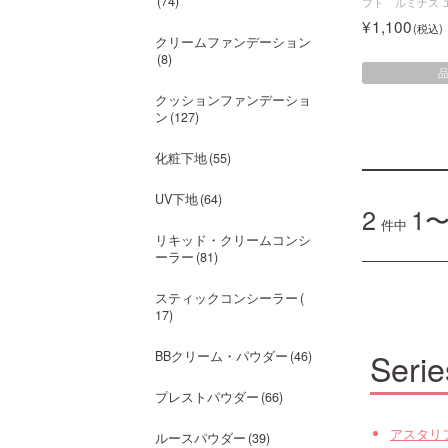
74
フト ルミナス 
1,100
クリームファンデーション
8
クッションファンデーショ
ン
127
化粧下地
55
UV下地
64
2
1〜
件中
リキッド・クリームコンシ
ーラー
81
スティックコンシーラー
17
Serie
BBクリーム・パウダー
46
プレストパウダー
66
アスタリ
ルースパウダー
39