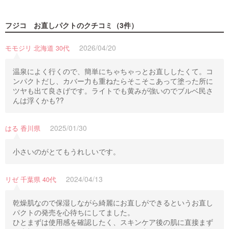
フジコ お直しパクト
のクチコミ（3件）
2026/04/20
モモジリ 北海道 30代
温泉によく行くので、簡単にちゃちゃっとお直ししたくて。コ
ンパクトだし、カバー力も重ねたらそこそこあって塗った所に
ツヤも出て良さげです。ライトでも黄みが強いのでブルベ民さ
んは浮くかも??
2025/01/30
はる 香川県
小さいのがとてもうれしいです。
2024/04/13
リゼ 千葉県 40代
乾燥肌なので保湿しながら綺麗にお直しができるというお直し
パクトの発売を心待ちにしてました。
ひとまずは使用感を確認したく、スキンケア後の肌に直接まず