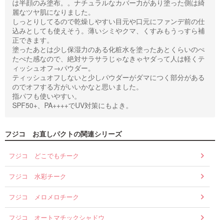
は半顔のみ塗布。。ナチュラルなカバー力があり塗った側は綺
麗なツヤ肌になりました。
しっとりしてるので乾燥しやすい目元や口元にファンデ前の仕
込みとしても使えそう。薄いシミやクマ、くすみもうっすら補
正できます。
塗ったあとは少し保湿力のある化粧水を塗ったあとくらいのぺ
たぺた感なので、絶対サラサラじゃなきゃヤダって人は軽くテ
ィッシュオフ→パウダー。
ティッシュオフしないと少しパウダーがダマにつく部分がある
のでオフする方がいいかなと思いました。
指パフも使いやすい。
SPF50+、PA++++でUV対策にもよき。
フジコ お直しパクトの関連シリーズ
フジコ どこでもチーク
フジコ 水彩チーク
フジコ メロメロチーク
フジコ オートマチックシャドウ