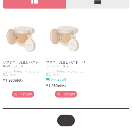
view_module
view_list
ご利用ガイド
お問い合わせ
◇フジコ お直しパクト
フジコ お直しパクト 01
ログイン・新規会員登録
02 ベージュ☆
ライトベージュ
フジコ（Fujiko）
フジコ お
フジコ（Fujiko）
フジコ お
直しパクト
直しパクト
1,980
クチコミ3件
1,980
カートに追加
カートに追加
1