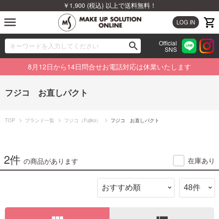
￥1,900 (税込) 以上で送料無料！
menu
LOG IN
Official
search
SNS
ブランドから探す
00
8月12日から14日問合せお電話対応は休業いたします
カテゴリから探す
フジコ お直しパクト
新着商品から探す
TOP
ブランド一覧
フジコ（Fujiko）
フジコ お直しパクト
ランキングから探す
特集から探す
2件
在庫あり
の商品があります
ビューティジャーナルから探す