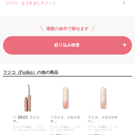
フジコ なりすましティント
複数の条件で探せます
絞り込み検索
フジコ（Fujiko）
の他の商品
イー
◇【限定】フジコ
◇フジコ メロメロ
フジコ メロメロチ
◇フ
マ...
チ...
ー...
ま...
フジ
フジコ（Fujiko）
フジ
フジコ（Fujiko）
フジ
フジコ（Fujiko）
フジ
フジコ（
パレッ
コ マジカルアイブロウカ
コ メロメロチーク
コ メロメロチーク
地
ラー