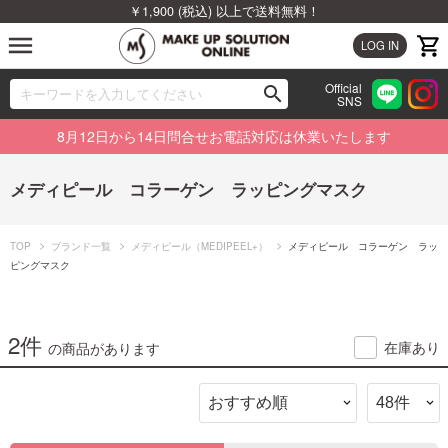
￥1,900 (税込) 以上で送料無料！
menu
LOG IN
Official
search
SNS
ブランドから探す
00
8月12日から14日問合せお電話対応は休業いたします
カテゴリから探す
メディピール コラーゲン ラッピングマスク
新着商品から探す
TOP
ブランド一覧
メディピール（MEDIPEEL+）
メディピール コラーゲン ラッ
ランキングから探す
ピングマスク
特集から探す
2件
在庫あり
の商品があります
ビューティジャーナルから探す