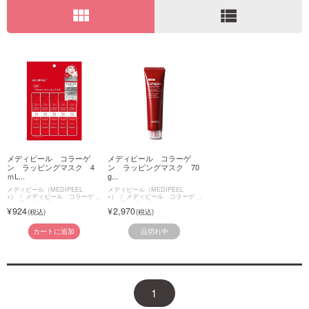
view_module
view_list
ご利用ガイド
お問い合わせ
ログイン・新規会員登録
メディピール コラーゲ
メディピール コラーゲ
ン ラッピングマスク 4
ン ラッピングマスク 70
ｍL...
g...
メディピール（MEDIPEEL
メディピール（MEDIPEEL
+）
メディピール コラーゲ
+）
メディピール コラーゲ
ン ラッピングマスク
ン ラッピングマスク
924
2,970
品切れ中
カートに追加
1