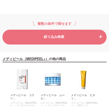
複数の条件で探せます
絞り込み検索
メディピール（MEDIPEEL+）
の他の商品
ペプ
メディピール コラ
メディピール ムー
メディピール ビタ
メデ
ー...
ル...
ミ...
カ ...
PEEL
メディピール（MEDIPEEL
メディピール（MEDIPEEL
メディピール（MEDIPEEL
メディピ
ーム
+）
マッサージジェル・
+）
フェイスクリーム
+）
毛穴パック
+）
クリーム（ひきしめ）