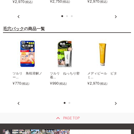
2,750
2,970
2,9
2,970
毛穴パック
の商品一覧
つる
ツルリ 角栓溶解ノ
ツルリ ねっちり密
メディピール ビタ
メデ
ー...
着...
ミ...
カ ...
770
990
2,970
2,9
keyboard_arrow_up
PAGE TOP