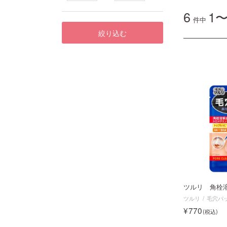
6
1〜
件中
絞り込む
ツルリ 角栓
ツルリ
毛穴パ
770