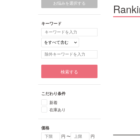
お悩みを選択する
Ranki
キーワード
1
2
3
検索する
こだわり条件
ー
ツルリ 角栓溶解ノーズパック
ツルリ ねっちり密着 スッキ
リ...
770
新着
990
在庫あり
価格
円 〜
円