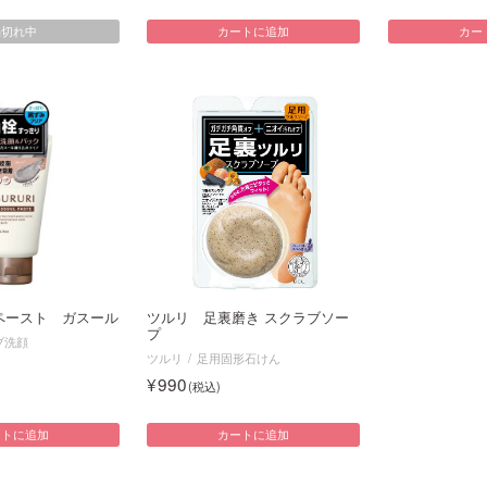
品切れ中
カートに追加
カー
ペースト ガスール
ツルリ 足裏磨き スクラブソー
プ
ブ洗顔
ツルリ
足用固形石けん
990
ートに追加
カートに追加