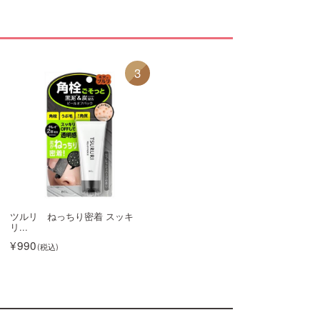
3
1
ツルリ ねっちり密着 スッキ
ツルリ 洗顔ペースト ガスー
リ...
ル...
990
1,100