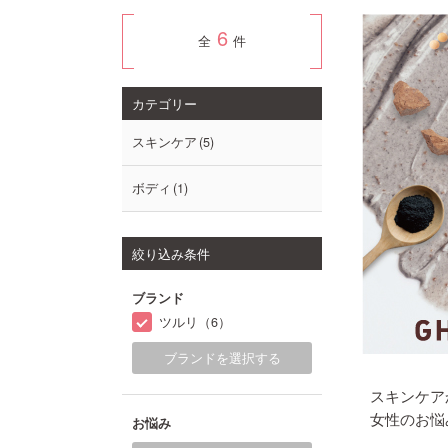
6
全
件
カテゴリー
スキンケア
5
ボディ
1
絞り込み条件
ブランド
ツルリ（6）
ブランドを選択する
スキンケア
女性のお悩
お悩み