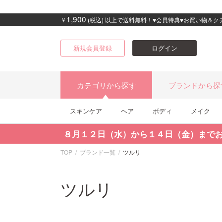
1,900
￥
(税込) 以上で送料無料！♥会員特典♥お買い物＆
新規会員登録
ログイン
カテゴリから探す
ブランドから探
スキンケア
ヘア
ボディ
メイク
８月１２日（水）から１４日（金）まで
TOP
ブランド一覧
ツルリ
ツルリ