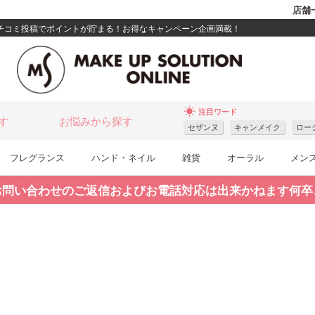
店舗
クチコミ投稿でポイントが貯まる！お得なキャンペーン企画満載！
wb_sunny
注目ワード
す
お悩みから探す
セザンヌ
キャンメイク
ロー
フレグランス
ハンド・ネイル
雑貨
オーラル
メン
お問い合わせのご返信およびお電話対応は出来かねます何卒