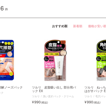
6
件
おすすめ順
新着順
価格が安い
溶解ノーズパック
ツルリ 皮脂吸い出し 部分用パ
ツルリ ねっち
ック EX
はがすパック E
ック
ツルリ
洗い流すパック・クリーム
ツルリ
毛穴パッ
990
990