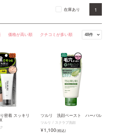
1
在庫あり
順
価格が高い順
クチコミが多い順
り密着 スッキリ
ツルリ 洗顔ペースト ハーバル
X
ツルリ
スクラブ洗顔
ク
1,100