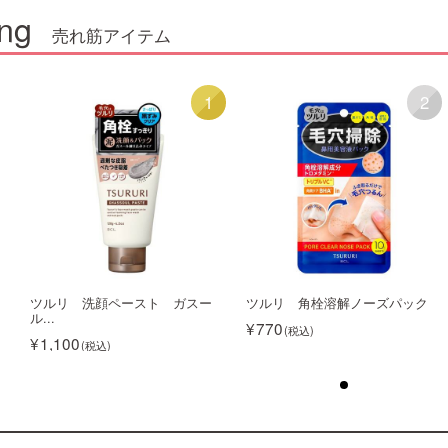
ng
売れ筋アイテム
1
2
ツルリ 洗顔ペースト ガスー
ツルリ 角栓溶解ノーズパック
ル...
770
1,100