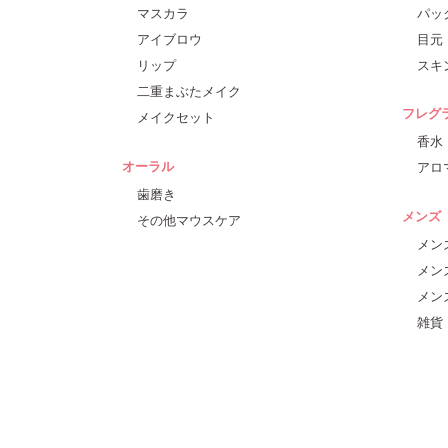
マスカラ
パッ
アイブロウ
目元
リップ
スキ
二重まぶたメイク
フレグ
メイクセット
香水
オーラル
アロ
歯磨き
メンズ
その他マウスケア
メン
メン
メン
雑貨