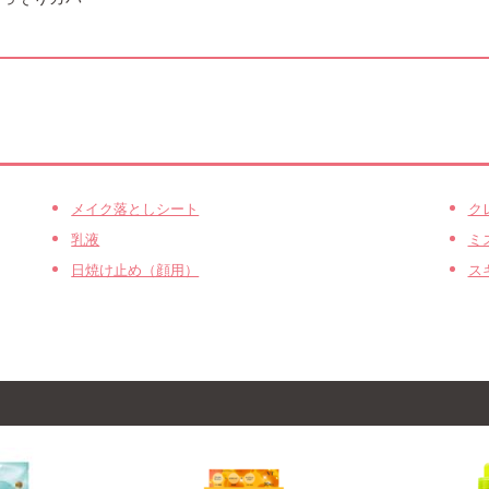
メイク落としシート
ク
乳液
ミ
日焼け止め（顔用）
ス