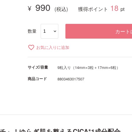
990
18
獲得ポイント
pt
数量
カート
favorite_border
お気に入りに追加
サイズ/容量
9粒入り（14mm×3粒＋17mm×6粒）
商品コード
8803463017507
チ」！ゆらぎ肌を整えるCICA*1成分配合。