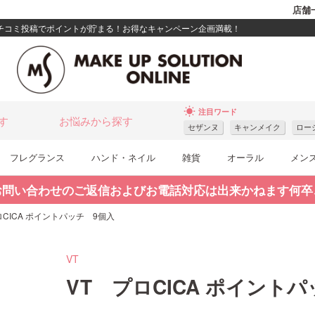
店舗
クチコミ投稿でポイントが貯まる！お得なキャンペーン企画満載！
wb_sunny
注目ワード
す
お悩みから探す
セザンヌ
キャンメイク
ロー
フレグランス
ハンド・ネイル
雑貨
オーラル
メン
お問い合わせのご返信およびお電話対応は出来かねます何卒
ロCICA ポイントパッチ 9個入
VT
VT プロCICA ポイント