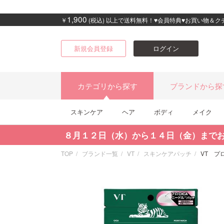
1,900
￥
(税込) 以上で送料無料！♥会員特典♥お買い物＆
新規会員登録
ログイン
カテゴリから探す
ブランドから探
スキンケア
ヘア
ボディ
メイク
８月１２日（水）から１４日（金）まで
TOP
ブランド一覧
VT
スキンケアパッチ
VT プ