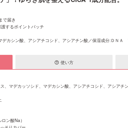
層まで届き
保護するポイントパッチ
マデカシン酸、アシアチコシド、アシアチン酸／保湿成分:ＤＮＡ 
使い方
help_outline
エキス、マデカッソシド、マデカシン酸、アシアチコシド、アシアチン
止
ロン酸Na）
こっそりカバー