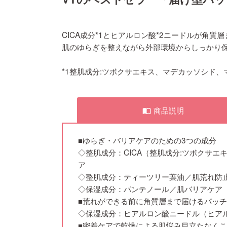
CICA成分*1とヒアルロン酸*2ニードルが角質
肌のゆらぎを整えながら外部環境からしっかり
*1整肌成分:ツボクサエキス、マデカッソシド、
商品説明
import_contacts
■ゆらぎ・バリアケアのための3つの成分
◇整肌成分：CICA（整肌成分:ツボクサ
ア
◇整肌成分：ティーツリー葉油／肌荒れ防
◇保湿成分：パンテノール／肌バリアケア
■荒れができる前に角質層まで届けるパッチ
◇保湿成分：ヒアルロン酸ニードル（ヒアル
■密着ケアで乾燥による肌悩み目立たなく