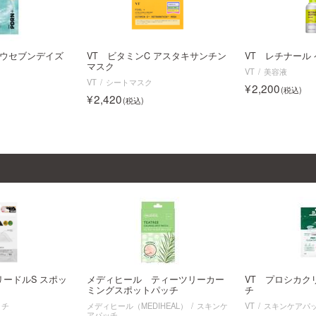
グロウセブンデイズ
VT ビタミンC アスタキサンチン
VT レチナール
マスク
VT
美容液
VT
シートマスク
2,200
2,420
リードルS スポッ
メディヒール ティーツリーカー
VT プロシカク
ミングスポットパッチ
チ
ッチ
メディヒール（MEDIHEAL）
スキンケ
VT
スキンケアパ
アパッチ