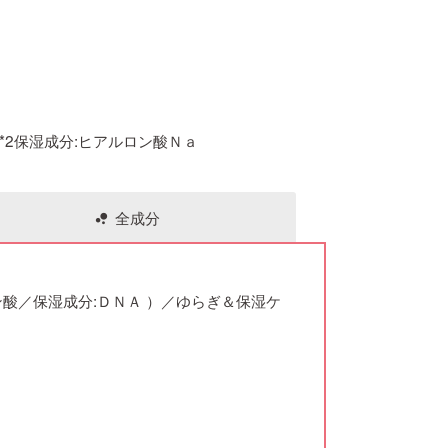
*2保湿成分:ヒアルロン酸Ｎａ
全成分
bubble_chart
酸／保湿成分:ＤＮＡ ）／ゆらぎ＆保湿ケ