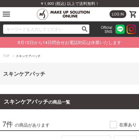
￥1,900 (税込) 以上で送料無料！
menu
LOG IN
Official
search
SNS
ブランドから探す
00
8月12日から14日問合せお電話対応は休業いたします
カテゴリから探す
TOP
スキンケアパッチ
新着商品から探す
スキンケアパッチ
ランキングから探す
特集から探す
スキンケアパッチ
の商品一覧
ビューティジャーナルから探す
7件
在庫あり
の商品があります