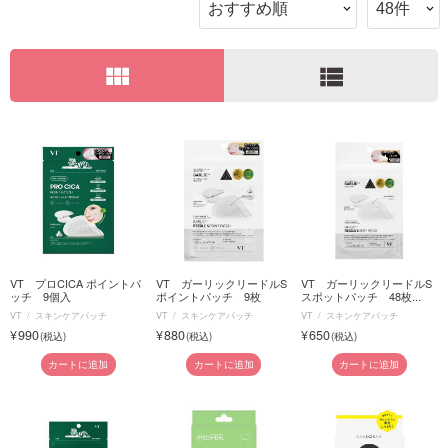
ご利用ガイド
view_module
view_list
お問い合わせ
ログイン・新規会員登録
VT プロCICA ポイントパ
VT ガーリックリードルS
VT ガーリックリードルS
ッチ 9個入
ポイントパッチ 9枚
スポットパッチ 48枚...
VT
スキンケアパッチ
VT
スキンケアパッチ
VT
スキンケアパッチ
990
880
650
カートに追加
カートに追加
カートに追加