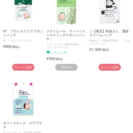
VT プロシカクリアスポッ
メディヒール ティーツリ
◇【限定】乾燥さん 濃密
トパッチ
ーカーミングスポットパッ
クリームパッチ
チ...
VT
スキンケアパッチ
乾燥さん（KANSOSAN）
スキ
ンケアパッチ
メディヒール（MEDIHEAL）
650
スキンケアパッチ
1,320
クチコミ1件
550
品切れ中
カートに追加
カートに追加
オリーブヤング ケアプラ
ス
オリーブヤング（OLIVE YOUN