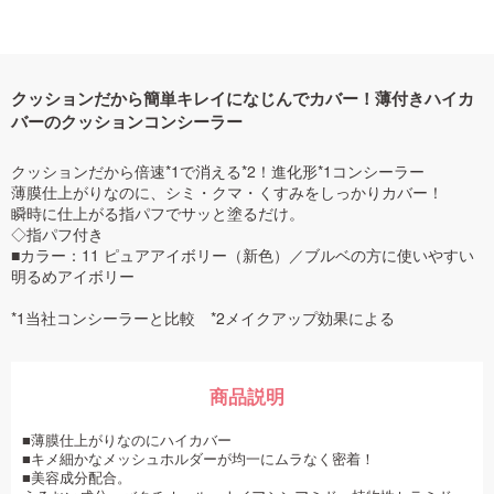
クッションだから簡単キレイになじんでカバー！薄付きハイカ
バーのクッションコンシーラー
クッションだから倍速*1で消える*2！進化形*1コンシーラー
薄膜仕上がりなのに、シミ・クマ・くすみをしっかりカバー！
瞬時に仕上がる指パフでサッと塗るだけ。
◇指パフ付き
■カラー：11 ピュアアイボリー（新色）／ブルベの方に使いやすい
明るめアイボリー
*1当社コンシーラーと比較 *2メイクアップ効果による
商品説明
■薄膜仕上がりなのにハイカバー
■キメ細かなメッシュホルダーが均一にムラなく密着！
■美容成分配合。