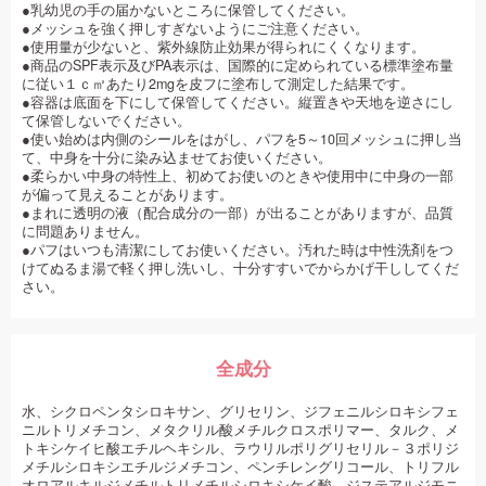
●乳幼児の手の届かないところに保管してください。
●メッシュを強く押しすぎないようにご注意ください。
●使用量が少ないと、紫外線防止効果が得られにくくなります。
●商品のSPF表示及びPA表示は、国際的に定められている標準塗布量
に従い１ｃ㎡あたり2mgを皮フに塗布して測定した結果です。
●容器は底面を下にして保管してください。縦置きや天地を逆さにし
て保管しないでください。
●使い始めは内側のシールをはがし、パフを5～10回メッシュに押し当
て、中身を十分に染み込ませてお使いください。
●柔らかい中身の特性上、初めてお使いのときや使用中に中身の一部
が偏って見えることがあります。
●まれに透明の液（配合成分の一部）が出ることがありますが、品質
に問題ありません。
●パフはいつも清潔にしてお使いください。汚れた時は中性洗剤をつ
けてぬるま湯で軽く押し洗いし、十分すすいでからかげ干ししてくだ
さい。
全成分
水、シクロペンタシロキサン、グリセリン、ジフェニルシロキシフェ
ニルトリメチコン、メタクリル酸メチルクロスポリマー、タルク、メ
トキシケイヒ酸エチルヘキシル、ラウリルポリグリセリル－３ポリジ
メチルシロキシエチルジメチコン、ペンチレングリコール、トリフル
オロアルキルジメチルトリメチルシロキシケイ酸、ジステアルジモニ