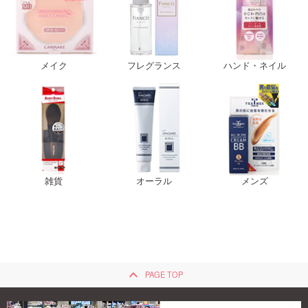
メイク
フレグランス
ハンド・ネイル
雑貨
オーラル
メンズ
keyboard_arrow_up
PAGE TOP