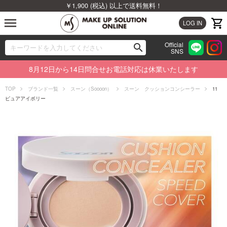
￥1,900 (税込) 以上で送料無料！
menu
LOG IN
Official
search
SNS
ブランドから探す
00
8月12日から14日問合せお電話対応は休業いたします
カテゴリから探す
TOP
ブランド一覧
スーン（Soooon）
スーン クッションコンシーラー
11
ピュアアイボリー
新着商品から探す
ランキングから探す
特集から探す
ビューティジャーナルから探す