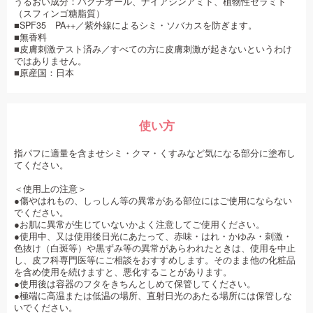
うるおい成分：バクチオール、ナイアシンアミド、植物性セラミド
（スフィンゴ糖脂質）
■SPF35 PA++／紫外線によるシミ・ソバカスを防ぎます。
■無香料
■皮膚刺激テスト済み／すべての方に皮膚刺激が起きないというわけ
ではありません。
■原産国：日本
使い方
指パフに適量を含ませシミ・クマ・くすみなど気になる部分に塗布し
てください。
＜使用上の注意＞
●傷やはれもの、しっしん等の異常がある部位にはご使用にならない
でください。
●お肌に異常が生じていないかよく注意してご使用ください。
●使用中、又は使用後日光にあたって、赤味・はれ・かゆみ・刺激・
色抜け（白斑等）や黒ずみ等の異常があらわれたときは、使用を中止
し、皮フ科専門医等にご相談をおすすめします。そのまま他の化粧品
を含め使用を続けますと、悪化することがあります。
●使用後は容器のフタをきちんとしめて保管してください。
●極端に高温または低温の場所、直射日光のあたる場所には保管しな
いでください。