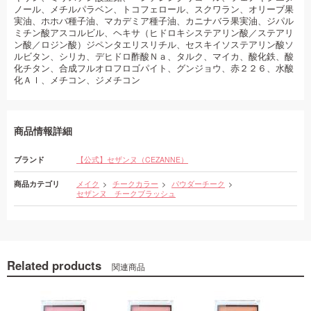
ノール、メチルパラベン、トコフェロール、スクワラン、オリーブ果
実油、ホホバ種子油、マカデミア種子油、カニナバラ果実油、ジパル
ミチン酸アスコルビル、ヘキサ（ヒドロキシステアリン酸／ステアリ
ン酸／ロジン酸）ジペンタエリスリチル、セスキイソステアリン酸ソ
ルビタン、シリカ、デヒドロ酢酸Ｎａ、タルク、マイカ、酸化鉄、酸
化チタン、合成フルオロフロゴパイト、グンジョウ、赤２２６、水酸
化Ａｌ、メチコン、ジメチコン
商品情報詳細
ブランド
【公式】セザンヌ（CEZANNE）
商品カテゴリ
メイク
チークカラー
パウダーチーク
セザンヌ チークブラッシュ
Related products
関連商品