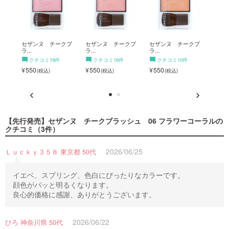
クブ
セザンヌ チークブ
セザンヌ チークブ
セザンヌ チークブ
セザ
ラ...
ラ...
ラ...
ラ...
クチコミ19件
クチコミ16件
クチコミ10件
ク
550
550
550
550
【先行発売】セザンヌ チークブラッシュ 06 フラワーコーラル
の
クチコミ（3件）
2026/06/25
Ｌｕｃｋｙ３５８ 東京都 50代
イエベ、スプリング、色白にぴったりなカラーです。
顔色がパッと明るくなります。
良心的価格に感謝、ありがとうございます。
2026/06/22
ひろ 神奈川県 50代