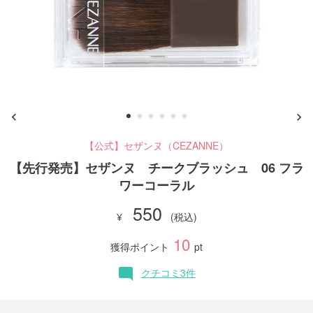
ご利用ガイド
お問い合わせ
【公式】セザンヌ（CEZANNE）
ログイン・新規会員登録
【先行発売】セザンヌ チークブラッシュ 06 フラ
ワーコーラル
550
10
獲得ポイント
pt
クチコミ3件
mode_comment