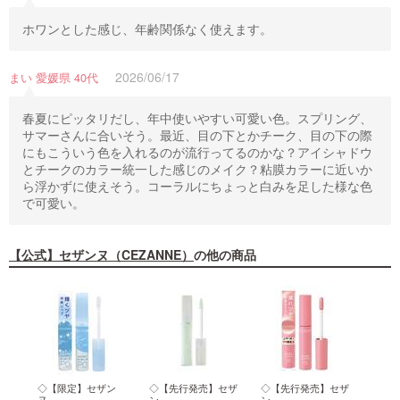
ホワンとした感じ、年齢関係なく使えます。
2026/06/17
まい 愛媛県 40代
春夏にピッタリだし、年中使いやすい可愛い色。スプリング、
サマーさんに合いそう。最近、目の下とかチーク、目の下の際
にもこういう色を入れるのが流行ってるのかな？アイシャドウ
とチークのカラー統一した感じのメイク？粘膜カラーに近いか
ら浮かずに使えそう。コーラルにちょっと白みを足した様な色
で可愛い。
【公式】セザンヌ（CEZANNE）
の他の商品
ラム
◇【限定】セザン
◇【先行発売】セザ
◇【先行発売】セザ
◇セ
ヌ ...
ン...
ン...
ソ...