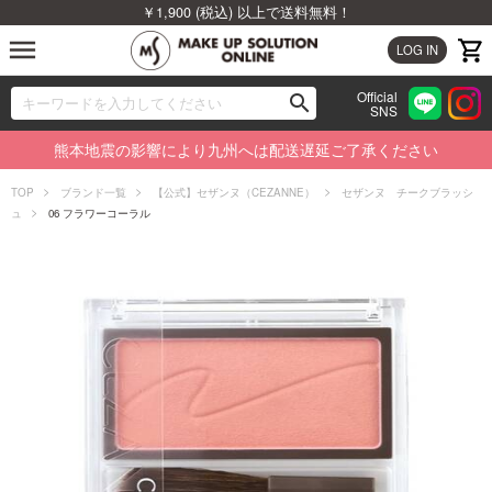
￥1,900 (税込) 以上で送料無料！
menu
LOG IN
Official
search
SNS
ブランドから探す
00
熊本地震の影響により九州へは配送遅延ご了承ください
カテゴリから探す
TOP
ブランド一覧
【公式】セザンヌ（CEZANNE）
セザンヌ チークブラッシ
ュ
06 フラワーコーラル
新着商品から探す
ランキングから探す
特集から探す
ビューティジャーナルから探す