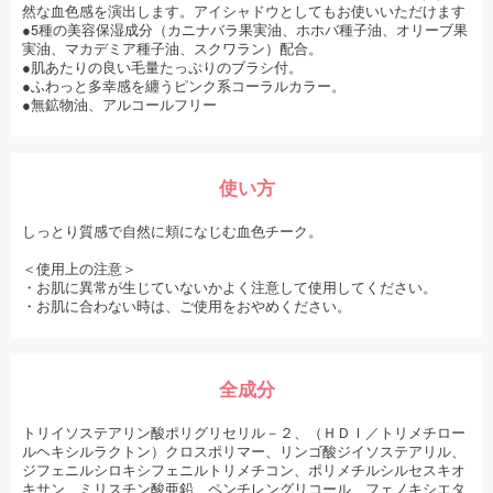
然な血色感を演出します。アイシャドウとしてもお使いいただけます
●5種の美容保湿成分（カニナバラ果実油、ホホバ種子油、オリーブ果
実油、マカデミア種子油、スクワラン）配合。
●肌あたりの良い毛量たっぷりのブラシ付。
●ふわっと多幸感を纏うピンク系コーラルカラー。
●無鉱物油、アルコールフリー
使い方
しっとり質感で自然に頬になじむ血色チーク。
＜使用上の注意＞
・お肌に異常が生じていないかよく注意して使用してください。
・お肌に合わない時は、ご使用をおやめください。
全成分
トリイソステアリン酸ポリグリセリル－２、（ＨＤＩ／トリメチロー
ルヘキシルラクトン）クロスポリマー、リンゴ酸ジイソステアリル、
ジフェニルシロキシフェニルトリメチコン、ポリメチルシルセスキオ
キサン、ミリスチン酸亜鉛、ペンチレングリコール、フェノキシエタ