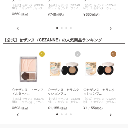
EZAN
【公式】セザンヌ（CEZAN
【公式】セザンヌ（CEZAN
【公式】セザンヌ（CEZAN
【公式
セラム
NE）
リップエッセンス
NE）
セザンヌ ブライ
NE）
セザンヌ ウォー
NE）
ーショ
トカラーシーラー
タリーティントリップ
ソフト
660
748
660
693
【公式】セザンヌ（CEZANNE）
の人気商品ランキング
12
1
2
3
セザン
◇セザンヌ トーンフ
◇セザンヌ セラムク
◇セザンヌ セラムク
◇セ
ィルターハ...
ッションフ...
ッションフ...
ィルタ
EZAN
【公式】セザンヌ（CEZAN
【公式】セザンヌ（CEZAN
【公式】セザンヌ（CEZAN
【公式
ウォー
NE）
セザンヌ トーン
NE）
セザンヌ セラム
NE）
セザンヌ セラム
NE）
プ
フィルターハイライト
クッションファンデーショ
クッションファンデーショ
フィル
693
1,155
1,155
693
ン
ン