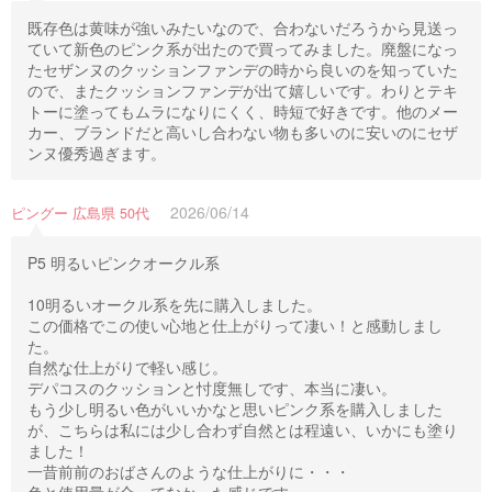
既存色は黄味が強いみたいなので、合わないだろうから見送っ
ていて新色のピンク系が出たので買ってみました。廃盤になっ
たセザンヌのクッションファンデの時から良いのを知っていた
ので、またクッションファンデが出て嬉しいです。わりとテキ
トーに塗ってもムラになりにくく、時短で好きです。他のメー
カー、ブランドだと高いし合わない物も多いのに安いのにセザ
ンヌ優秀過ぎます。
2026/06/14
ピングー 広島県 50代
P5 明るいピンクオークル系
10明るいオークル系を先に購入しました。
この価格でこの使い心地と仕上がりって凄い！と感動しまし
た。
自然な仕上がりで軽い感じ。
デパコスのクッションと忖度無しです、本当に凄い。
もう少し明るい色がいいかなと思いピンク系を購入しました
が、こちらは私には少し合わず自然とは程遠い、いかにも塗り
ました！
一昔前前のおばさんのような仕上がりに・・・