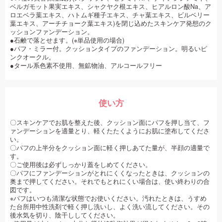
ベルガモット果実エキス、シャクヤク根エキス、ヒアルロン酸Na、ア
ロエベラ葉エキス、ハトムギ種子エキス、チャ葉エキス、ビルベリー
葉エキス、アーチチョーク葉エキス)を閉じ込めたスキンケア発想のク
ッションファンデーション。
●石鹸で落とせます。(※単品使用の場合)
●パフ・ミラー付。クッションタイプのファンデーション。明るいピ
ンクオークル。
●タール系色素不使用、無鉱物油、アルコールフリー
使い方
〇スキンケアでお肌を整えた後、クッション面にパフを押し当て、フ
ァンデーションを適量とり、軽くたたくようにお肌に塗布してくださ
い。
〇パフの上半分をクッション面に軽く押しあてた量が、半顔の適量で
す。
〇ご使用後は必ずしっかり蓋をしめてください。
〇パフにファンデーションがとれにくくなったときは、クッションの
奥まで押してください。それでもとれにくい場合は、使い終わりの合
図です。
※パフはいつも清潔な状態でお使いください。汚れたときは、うすめ
た台所用中性洗剤で軽く押し洗いし、よく洗い流してください。その
後水気を切り、陰干ししてください。