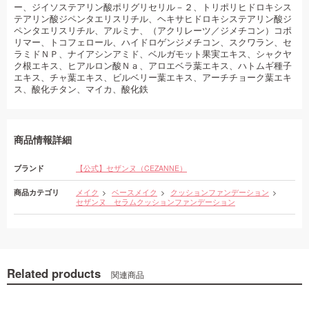
ー、ジイソステアリン酸ポリグリセリル－２、トリポリヒドロキシス
テアリン酸ジペンタエリスリチル、ヘキサヒドロキシステアリン酸ジ
ペンタエリスリチル、アルミナ、（アクリレーツ／ジメチコン）コポ
リマー、トコフェロール、ハイドロゲンジメチコン、スクワラン、セ
ラミドＮＰ、ナイアシンアミド、ベルガモット果実エキス、シャクヤ
ク根エキス、ヒアルロン酸Ｎａ、アロエベラ葉エキス、ハトムギ種子
エキス、チャ葉エキス、ビルベリー葉エキス、アーチチョーク葉エキ
ス、酸化チタン、マイカ、酸化鉄
商品情報詳細
ブランド
【公式】セザンヌ（CEZANNE）
商品カテゴリ
メイク
ベースメイク
クッションファンデーション
セザンヌ セラムクッションファンデーション
Related products
関連商品