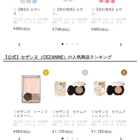
ラム
◇【限定】セザン
◇【先行発売】セザ
◇【先行発売】セザ
◇セ
ヌ ...
ン...
ン...
ソ...
EZAN
【公式】セザンヌ（CEZAN
【公式】セザンヌ（CEZAN
【公式】セザンヌ（CEZAN
【公式
セラム
NE）
リップエッセンス
NE）
セザンヌ ブライ
NE）
セザンヌ ウォー
NE）
ーショ
トカラーシーラー
タリーティントリップ
ソフト
660
748
660
693
【公式】セザンヌ（CEZANNE）
の人気商品ランキング
12
1
2
3
セザン
◇セザンヌ トーンフ
◇セザンヌ セラムク
◇セザンヌ セラムク
◇セ
ィルターハ...
ッションフ...
ッションフ...
ィルタ
EZAN
【公式】セザンヌ（CEZAN
【公式】セザンヌ（CEZAN
【公式】セザンヌ（CEZAN
【公式
パール
NE）
セザンヌ トーン
NE）
セザンヌ セラム
NE）
セザンヌ セラム
NE）
フィルターハイライト
クッションファンデーショ
クッションファンデーショ
フィル
693
1,155
1,155
693
ン
ン