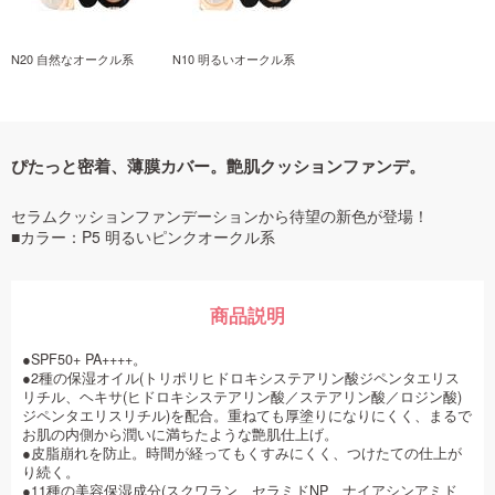
N20 自然なオークル系
N10 明るいオークル系
ぴたっと密着、薄膜カバー。艶肌クッションファンデ。
セラムクッションファンデーションから待望の新色が登場！
■カラー：P5 明るいピンクオークル系
商品説明
●SPF50+ PA++++。
●2種の保湿オイル(トリポリヒドロキシステアリン酸ジペンタエリス
リチル、ヘキサ(ヒドロキシステアリン酸／ステアリン酸／ロジン酸)
ジペンタエリスリチル)を配合。重ねても厚塗りになりにくく、まるで
お肌の内側から潤いに満ちたような艶肌仕上げ。
●皮脂崩れを防止。時間が経ってもくすみにくく、つけたての仕上が
り続く。
●11種の美容保湿成分(スクワラン、セラミドNP、ナイアシンアミド、