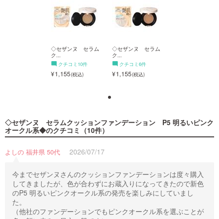
セザンヌ セラム
◇セザンヌ セラム
◇セザンヌ セラム
◇セザンヌ セラ
ク...
ク...
ク...
クチコミ6件
クチコミ10件
クチコミ6件
クチコミ10件
155
1,155
1,155
1,155
◇セザンヌ セラムクッションファンデーション P5 明るいピンク
オークル系◆
のクチコミ（10件）
2026/07/17
よしの 福井県 50代
今までセザンヌさんのクッションファンデーションは度々購入
してきましたが、色が合わずにお蔵入りになってきたので新色
のP5 明るいピンクオークル系の発売を楽しみにしていまし
た。
（他社のファンデーションでもピンクオークル系を選ぶことが