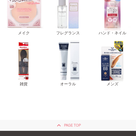
メイク
フレグランス
ハンド・ネイル
雑貨
オーラル
メンズ
keyboard_arrow_up
PAGE TOP