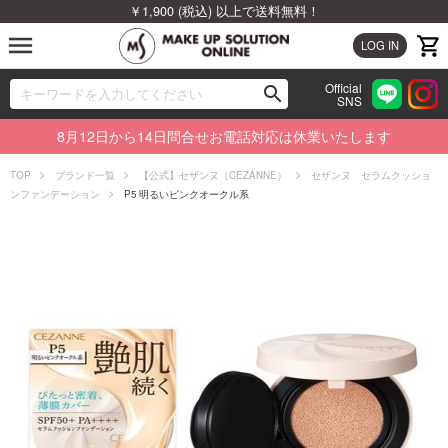
￥1,900 (税込) 以上で送料無料！
menu
LOG IN
Official
search
SNS
ブランドから探す
00
8月12日から14日問合せお電話対応は休業いたします
カテゴリから探す
TOP
ブランド一覧
【公式】セザンヌ（CEZANNE）
セザンヌ セラムクッショ
ンファンデーション
P5 明るいピンクオークル系
新着商品から探す
ランキングから探す
特集から探す
ビューティジャーナルから探す