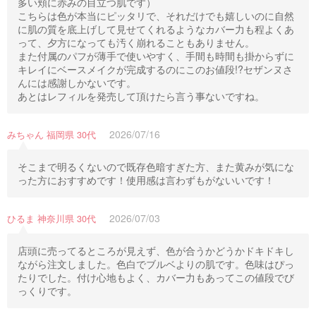
多い頬に赤みの目立つ肌です）
こちらは色が本当にピッタリで、それだけでも嬉しいのに自然
に肌の質を底上げして見せてくれるようなカバー力も程よくあ
って、夕方になっても汚く崩れることもありません。
また付属のパフが薄手で使いやすく、手間も時間も掛からずに
キレイにベースメイクが完成するのにこのお値段!?セザンヌさ
んには感謝しかないです。
あとはレフィルを発売して頂けたら言う事ないですね。
2026/07/16
みちゃん 福岡県 30代
そこまで明るくないので既存色暗すぎた方、また黄みが気にな
った方におすすめです！使用感は言わずもがないいです！
2026/07/03
ひるま 神奈川県 30代
店頭に売ってるところが見えず、色が合うかどうかドキドキし
ながら注文しました。色白でブルベよりの肌です。色味はぴっ
たりでした。付け心地もよく、カバー力もあってこの値段でび
っくりです。