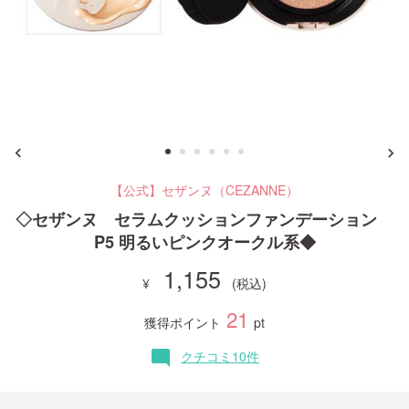
ご利用ガイド
お問い合わせ
【公式】セザンヌ（CEZANNE）
ログイン・新規会員登録
◇セザンヌ セラムクッションファンデーション
P5 明るいピンクオークル系◆
1,155
21
獲得ポイント
pt
クチコミ10件
mode_comment