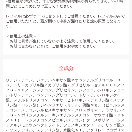
※使用量が少ないと、十分な紫外線防御効果が得られません。2～3時
間ごとにこまめにつけ直してください。
レフィルは必ずケースにセットしてご使用ください。レフィルのみで
ご使用いただくと、蓋が開いて中身が漏れたり乾燥の原因になりま
す。
＜使用上の注意＞
・お肌に異常が生じていないかよく注意して使用してください。
・お肌に合わないときは、ご使用をおやめください。
全成分
水、ジメチコン、ジエチルヘキサン酸ネオペンチルグリコール、Ｂ
Ｇ、トリ（カプリル酸／カプリン酸）グリセリル、セチルＰＥＧ／Ｐ
ＰＧ－１０／１ジメチコン、グリセリン、ジフェニルシロキシフェニ
ルトリメチコン、ペンチレングリコール、トリメチルシロキシケイ
酸、メチルトリメチコン、ヘキサ（ヒドロキシステアリン酸／ステア
リン酸／ロジン酸）ジペンタエリスリチル、硫酸Ｍｇ、（ビニルジメ
チコン／メチコンシルセスキオキサン）クロスポリマー、ラウリルＰ
ＥＧ－９ポリジメチルシロキシエチルジメチコン、ホウケイ酸（Ｃａ
／Ａｌ）、（ジメチコン／ビニルジメチコン）クロスポリマー、ジス
テアルジモニウムヘクトライト、フェノキシエタノール、リンゴ酸ジ
イソステアリル、ステアリン酸、水酸化Ａｌ、アクリレーツコポリマ