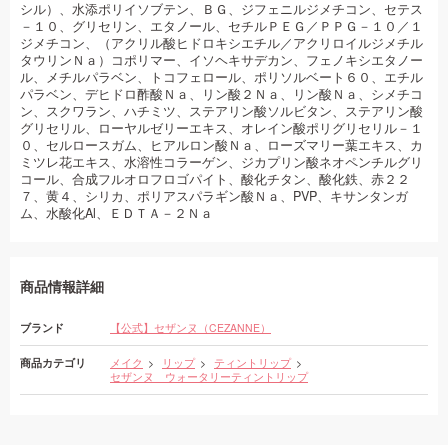
シル）、水添ポリイソブテン、ＢＧ、ジフェニルジメチコン、セテス
－１０、グリセリン、エタノール、セチルＰＥＧ／ＰＰＧ－１０／１
ジメチコン、（アクリル酸ヒドロキシエチル／アクリロイルジメチル
タウリンＮａ）コポリマー、イソヘキサデカン、フェノキシエタノー
ル、メチルパラベン、トコフェロール、ポリソルベート６０、エチル
パラベン、デヒドロ酢酸Ｎａ、リン酸２Ｎａ、リン酸Ｎａ、シメチコ
ン、スクワラン、ハチミツ、ステアリン酸ソルビタン、ステアリン酸
グリセリル、ローヤルゼリーエキス、オレイン酸ポリグリセリル－１
０、セルロースガム、ヒアルロン酸Ｎａ、ローズマリー葉エキス、カ
ミツレ花エキス、水溶性コラーゲン、ジカプリン酸ネオペンチルグリ
コール、合成フルオロフロゴパイト、酸化チタン、酸化鉄、赤２２
７、黄４、シリカ、ポリアスパラギン酸Ｎａ、PVP、キサンタンガ
ム、水酸化Al、ＥＤＴＡ－２Ｎａ
商品情報詳細
ブランド
【公式】セザンヌ（CEZANNE）
商品カテゴリ
メイク
リップ
ティントリップ
セザンヌ ウォータリーティントリップ