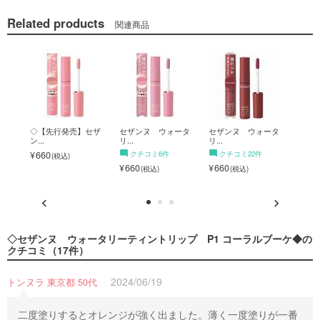
Related products
関連商品
ンヌ
◇【先行発売】セザ
セザンヌ ウォータ
セザンヌ ウォータ
セザ
ン...
リ...
リ...
リ...
660
クチコミ6件
クチコミ22件
ク
660
660
660
◇セザンヌ ウォータリーティントリップ P1 コーラルブーケ◆
の
クチコミ（17件）
2024/06/19
トンヌラ 東京都 50代
二度塗りするとオレンジが強く出ました。薄く一度塗りが一番