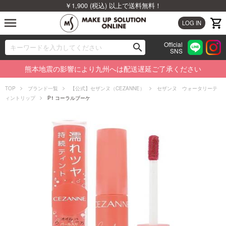
￥1,900 (税込) 以上で送料無料！
menu
LOG IN
Official
search
SNS
ブランドから探す
00
熊本地震の影響により九州へは配送遅延ご了承ください
カテゴリから探す
TOP
ブランド一覧
【公式】セザンヌ（CEZANNE）
セザンヌ ウォータリーテ
ィントリップ
P1 コーラルブーケ
新着商品から探す
ランキングから探す
特集から探す
ビューティジャーナルから探す