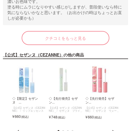
濃いお色味です。
塗る時にムラになりやすい感じがしますが、普段使いなら特に
気にならないかなと思います。（お出かけの時はちょっとお直
しが必要かも）
クチコミをもっと見る
【公式】セザンヌ（CEZANNE）
の他の商品
イト
◇【限定】セザン
◇【先行発売】セザ
◇【先行発売】セザ
◇セ
ヌ ...
ン...
ン...
ソ...
EZAN
【公式】セザンヌ（CEZAN
【公式】セザンヌ（CEZAN
【公式】セザンヌ（CEZAN
【公式
ブライ
NE）
リップエッセンス
NE）
セザンヌ ブライ
NE）
セザンヌ ウォー
NE）
トカラーシーラー
タリーティントリップ
ソフト
660
748
660
693