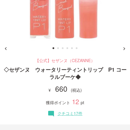
ご利用ガイド
お問い合わせ
【公式】セザンヌ（CEZANNE）
ログイン・新規会員登録
◇セザンヌ ウォータリーティントリップ P1 コー
ラルブーケ◆
660
12
獲得ポイント
pt
クチコミ17件
mode_comment