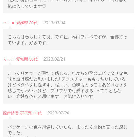
赤みの強いコーラルで、ツヤっとした仕上がりがとても可愛く
気に入っています♡
2023/03/04
ｍｉｕ 愛媛県 30代
こちらは春らしくて良いですね。私はブルベですが、全部持っ
ています。好きです。
2023/02/21
りっこ 愛知県 30代
こっくりカラーが重たく感じるこれからの季節にピッタリな色
味と透け感だと思いました!!テクスチャーももっちりしている
けどベタベタし過ぎず、程よい。色味もとってもあどけなさを
感じでかわいいけど、ブリブリで可愛すぎる!!ってこともな
い、絶妙な色だと思います。お気に入りです。
2023/02/20
龍舞詩音 群馬県 50代
パッケージの色を想像していたら、まったく別物と言った感じ
でした。