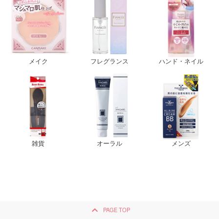
メイク
フレグランス
ハンド・ネイル
雑貨
オーラル
メンズ
keyboard_arrow_up
PAGE TOP