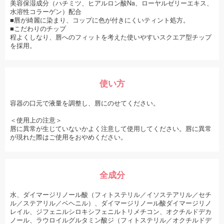
美容保湿成分（ハチミツ、ヒアルロン酸Na、ローヤルゼリーエキス、
水溶性コラーゲン）配合
■唇が綺麗に染まり、コップに色が付きにくいティント処方。
■こだわりのチップ
程よくしなり、唇へのフィットを考えた使いやすいスクエア型チップ
を採用。
使い方
容器の口元で液量を調整し、唇にのせてください。
＜使用上の注意＞
唇に異常が生じていないかよく注意して使用してください。唇に異常
が現れた際はご使用をおやめください。
全成分
水、ダイマージリノール酸（フィトステリル／イソステアリル／セチ
ル／ステアリル／ベヘニル）、ダイマージリノール酸ダイマージリノ
レイル、ジフェニルシロキシフェニルトリメチコン、オクチルドデカ
ノール、ラウロイルグルタミン酸ジ（フィトステリル／オクチルドデ