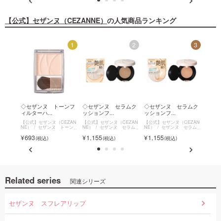
【公式】セザンヌ（CEZANNE）
の人気商品ランキング
12
1
2
3
セザン
◇セザンヌ トーンフ
◇セザンヌ セラムク
◇セザンヌ セラムク
◇セ
ィルターハ...
ッションフ...
ッションフ...
ィルタ
EZAN
【公式】セザンヌ（CEZAN
【公式】セザンヌ（CEZAN
【公式】セザンヌ（CEZAN
【公式
ウォー
NE）
セザンヌ トーン
NE）
セザンヌ セラム
NE）
セザンヌ セラム
NE）
プ
フィルターハイライト
クッションファンデーショ
クッションファンデーショ
フィル
693
1,155
1,155
693
ン
ン
Related series
関連シリーズ
セザンヌ スフレアリップ