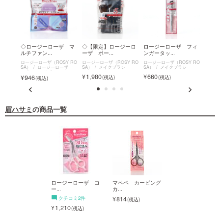
 ニュ
◇ロージーローザ マ
◇【限定】ロージーロ
ロージーローザ フィ
◇【
ルチファン...
ーザ ポー...
ンガータッ...
ーザ 
SY RO
ロージーローザ（ROSY RO
ロージーローザ（ROSY RO
ロージーローザ（ROSY RO
ロージー
シ
SA）
ロージーローザ マ
SA）
メイクブラシ
SA）
メイクブラシ
SA）
ルチファンデパフ
リュー
1,980
660
946
660
眉ハサミ
の商品一覧
ペペ カービング
ロージーローザ コ
マペペ カービング
ロージーローザ 
ー...
カ...
ー...
14
クチコミ2件
814
クチコミ2件
1,210
1,210