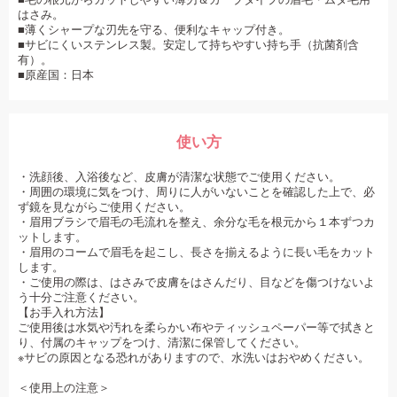
はさみ。
■薄くシャープな刃先を守る、便利なキャップ付き。
■サビにくいステンレス製。安定して持ちやすい持ち手（抗菌剤含
有）。
■原産国：日本
使い方
・洗顔後、入浴後など、皮膚が清潔な状態でご使用ください。
・周囲の環境に気をつけ、周りに人がいないことを確認した上で、必
ず鏡を見ながらご使用ください。
・眉用ブラシで眉毛の毛流れを整え、余分な毛を根元から１本ずつカ
ットします。
・眉用のコームで眉毛を起こし、長さを揃えるように長い毛をカット
します。
・ご使用の際は、はさみで皮膚をはさんだり、目などを傷つけないよ
う十分ご注意ください。
【お手入れ方法】
ご使用後は水気や汚れを柔らかい布やティッシュペーパー等で拭きと
り、付属のキャップをつけ、清潔に保管してください。
※サビの原因となる恐れがありますので、水洗いはおやめください。
＜使用上の注意＞