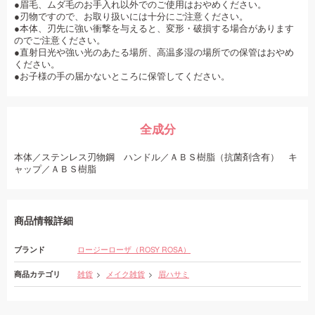
●眉毛、ムダ毛のお手入れ以外でのご使用はおやめください。
●刃物ですので、お取り扱いには十分にご注意ください。
●本体、刃先に強い衝撃を与えると、変形・破損する場合があります
のでご注意ください。
●直射日光や強い光のあたる場所、高温多湿の場所での保管はおやめ
ください。
●お子様の手の届かないところに保管してください。
全成分
本体／ステンレス刃物鋼 ハンドル／ＡＢＳ樹脂（抗菌剤含有） キ
ャップ／ＡＢＳ樹脂
商品情報詳細
ブランド
ロージーローザ（ROSY ROSA）
商品カテゴリ
雑貨
メイク雑貨
眉ハサミ