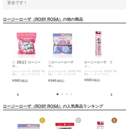
安全です！
ロージーローザ（ROSY ROSA）
の他の商品
 ビ
◇【限定】ロージー
◇ロージーローザ
ロージーローザ フ
◇【
ロ...
マ...
ィ...
ロ...
SY RO
ロージーローザ（ROSY RO
ロージーローザ（ROSY RO
ロージーローザ（ROSY RO
ロージー
ーザ ビ
SA）
ロージーローザ バ
SA）
ロージーローザ マ
SA）
メイクブラシ
SA）
リュースポンジ
ルチファンデパフ
660
1,9
660
946
ロージーローザ（ROSY ROSA）
の人気商品ランキング
12
1
2
3