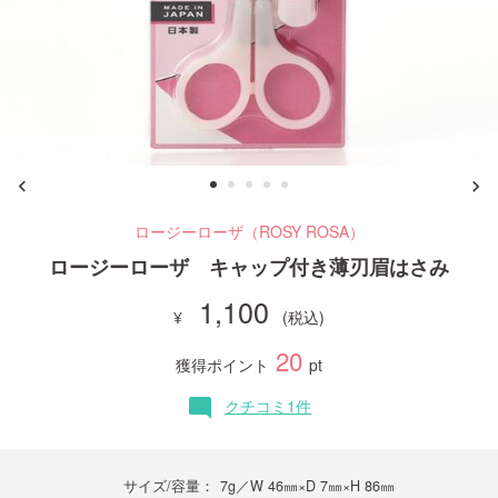
ご利用ガイド
お問い合わせ
ロージーローザ（ROSY ROSA）
ログイン・新規会員登録
ロージーローザ キャップ付き薄刃眉はさみ
1,100
20
獲得ポイント
pt
クチコミ1件
mode_comment
サイズ/容量：
7g／W 46㎜×D 7㎜×H 86㎜