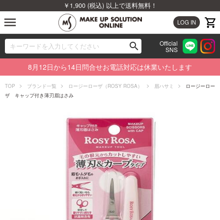
￥1,900 (税込) 以上で送料無料！
menu
LOG IN
Official
search
SNS
ブランドから探す
00
8月12日から14日問合せお電話対応は休業いたします
カテゴリから探す
TOP
ブランド一覧
ロージーローザ（ROSY ROSA）
眉ハサミ
ロージーロー
ザ キャップ付き薄刃眉はさみ
新着商品から探す
ランキングから探す
特集から探す
ビューティジャーナルから探す