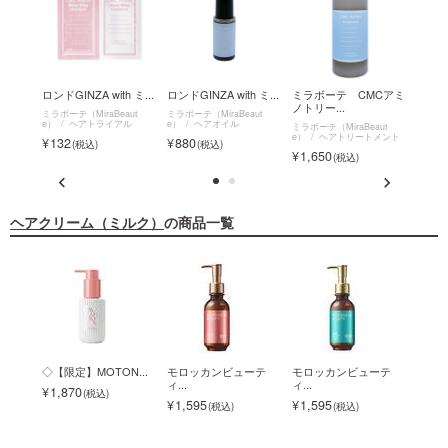
イック
ロンドGINZA with ミ...
ロンドGINZA with ミ...
ミラボーテ CMCアミ
ロンドG
ノトリー...
ボ...
ミラボーテ（MiraBeaut
ミラボーテ（MiraBeaut
e）
ヘアトライアル
e）
ヘアオイル
ut
ミラボーテ（MiraBeaut
ミラボー
クイッ
e）
ヘアトリートメント
e）
132
880
ミスト
メント
1,650
2,0
ヘアクリーム（ミルク）
の商品一覧
セン
◇【限定】MOTON...
モロッカンビューテ
モロッカンビューテ
ラブ
ィ...
ィ...
ミ...
1,870
1,595
1,595
2,9