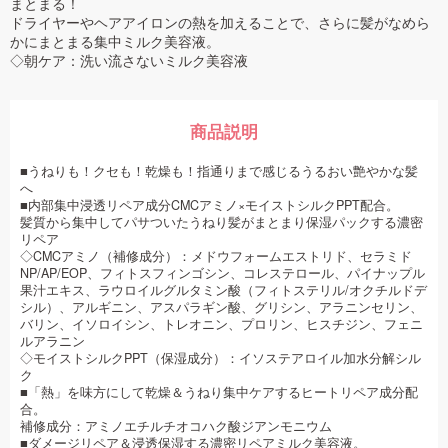
まとまる！
ドライヤーやヘアアイロンの熱を加えることで、さらに髪がなめら
かにまとまる集中ミルク美容液。
◇朝ケア：洗い流さないミルク美容液
商品説明
■うねりも！クセも！乾燥も！指通りまで感じるうるおい艶やかな髪
へ
■内部集中浸透リペア成分CMCアミノ×モイストシルクPPT配合。
髪質から集中してパサついたうねり髪がまとまり保湿パックする濃密
リペア
◇CMCアミノ（補修成分）：メドウフォームエストリド、セラミド
NP/AP/EOP、フィトスフィンゴシン、コレステロール、パイナップル
果汁エキス、ラウロイルグルタミン酸（フィトステリル/オクチルドデ
シル）、アルギニン、アスパラギン酸、グリシン、アラニンセリン、
バリン、イソロイシン、トレオニン、プロリン、ヒスチジン、フェニ
ルアラニン
◇モイストシルクPPT（保湿成分）：イソステアロイル加水分解シル
ク
■「熱」を味方にして乾燥＆うねり集中ケアするヒートリペア成分配
合。
補修成分：アミノエチルチオコハク酸ジアンモニウム
■ダメージリペア＆浸透保湿する濃密リペアミルク美容液。