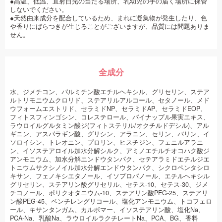
●高温、低温、直射日光の当たる場所、乳幼児の手の届く場所に保管
しないでください。
●天然由来成分を配合しているため、まれに凝集物が発生したり、色
や香りにばらつきが生じることがございますが、品質には問題ありま
せん。
全成分
水、ジメチコン、パルミチン酸エチルヘキシル、グリセリン、ステア
ルトリモニウムクロリド、ステアリルアルコール、セタノール、メド
ウフォームエストリド、セラミドNP、セラミドAP、セラミドEOP、
フィトスフィンゴシン、コレステロール、パイナップル果実エキス、
ラウロイルグルタミン酸ジ(フィトステリル/オクチルドデシル)、アル
ギニン、アスパラギン酸、グリシン、アラニン、セリン、バリン、イ
ソロイシン、トレオニン、プロリン、ヒスチジン、フェニルアラニ
ン、イソステアロイル加水分解シルク、アミノエチルチオコハク酸ジ
アンモニウム、加水分解エンドウタンパク、セテアラミドエチルジエ
トニウムサクシノイル加水分解エンドウタンパク、シクロペンタシロ
キサン、フェノキシエタノール、イソプロパノール、エチルヘキシル
グリセリン、ステアリン酸グリセリル、セテス-10、セテス-30、ジメ
チコノール、ポリクオタニウム-10、ステアリン酸PEG-25、ステアリ
ン酸PEG-45、ペンチレングリコール、塩化アンモニウム、トコフェロ
ール、キサンタンガム、カルボマー、イソステアリン酸、塩化Na、
PCA-Na、乳酸Na、ラウロイルラクチレートNa、PCA、BG、香料