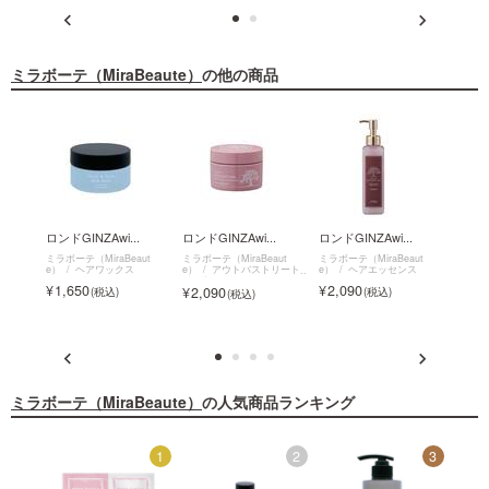
ミラボーテ（MiraBeaute）
の他の商品
.
ロンドGINZAwi...
ロンドGINZAwi...
ロンドGINZAwi...
ミラ
シ...
ut
ミラボーテ（MiraBeaut
ミラボーテ（MiraBeaut
ミラボーテ（MiraBeaut
コンデ
e）
ヘアワックス
e）
アウトバストリート
e）
ヘアエッセンス
ミラボー
メント
e）
1,650
2,090
2,090
1,6
ミラボーテ（MiraBeaute）
の人気商品ランキング
5
1
2
3