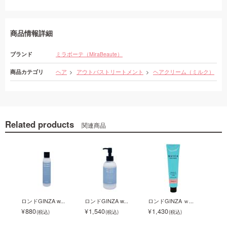
商品情報詳細
ブランド
ミラボーテ（MiraBeaute）
商品カテゴリ
ヘア
アウトバストリートメント
ヘアクリーム（ミルク）
Related products
関連商品
.
ロンドGINZA w...
ロンドGINZA w...
ロンドGINZA ｗ...
ロンドG
880
1,540
1,430
1,4