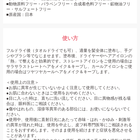
■動物原料フリー・パラベンフリー・合成着色料フリー・鉱物油フリ
ー・サルフェートフリー
■原産国：日本
使い方
フルドライ後（タオルドライでも可）、適量を髪全体に塗布し、手グ
シやブラシ等でなじませます。塗布後、ドライヤーやヘアアイロンの
「熱」で整えると効果的です。ストレートアイロンをご使用の場合は
サラサラストレートヘアをメイク＆キープし、カールアイロンをご使
用の場合はツヤツヤカールヘアをメイク＆キープします。
＜使用上の注意＞
●お肌に異常が生じていないかよく注意して使用してください。
●お肌に合わないときはご使用をおやめください。
●目に入った時は、直ちに洗い流してください。目に異物感が残る場
合は、眼科医にご相談ください。
●傷やはれもの、湿疹等異常のある部位には、お使いにならないでく
ださい。
●使用中、使用後に直射日光にあたって赤味・はれ・かゆみ・刺激等
の異常が現れた時は、使用を中止し、皮フ科専門医等にご相談される
ことをおすすめします。そのまま使用を続けますと症状を悪化させる
ことがあります。