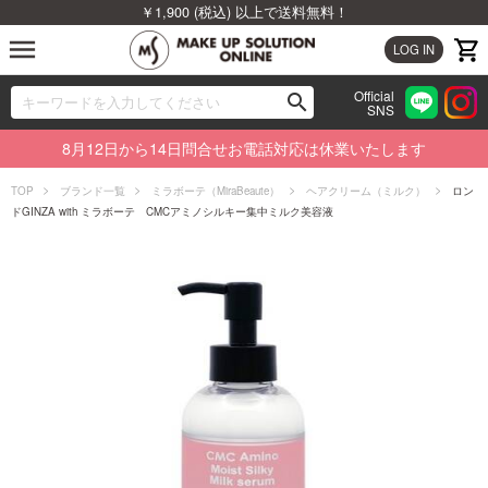
￥1,900 (税込) 以上で送料無料！
menu
LOG IN
Official
search
SNS
ブランドから探す
00
8月12日から14日問合せお電話対応は休業いたします
カテゴリから探す
TOP
ブランド一覧
ミラボーテ（MiraBeaute）
ヘアクリーム（ミルク）
ロン
ドGINZA with ミラボーテ CMCアミノシルキー集中ミルク美容液
新着商品から探す
ランキングから探す
特集から探す
ビューティジャーナルから探す