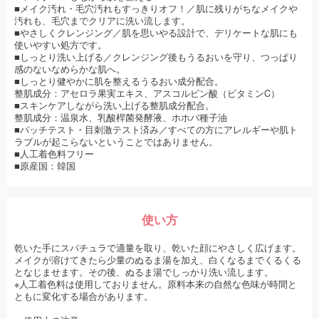
■メイク汚れ・毛穴汚れもすっきりオフ！／肌に残りがちなメイクや
汚れも、毛穴までクリアに洗い流します。
■やさしくクレンジング／肌を思いやる設計で、デリケートな肌にも
使いやすい処方です。
■しっとり洗い上げる／クレンジング後もうるおいを守り、つっぱり
感のないなめらかな肌へ。
■しっとり健やかに肌を整えるうるおい成分配合。
整肌成分：アセロラ果実エキス、アスコルビン酸（ビタミンC）
■スキンケアしながら洗い上げる整肌成分配合。
整肌成分：温泉水、乳酸桿菌発酵液、ホホバ種子油
■パッチテスト・目刺激テスト済み／すべての方にアレルギーや肌ト
ラブルが起こらないということではありません。
■人工着色料フリー
■原産国：韓国
使い方
乾いた手にスパチュラで適量を取り、乾いた顔にやさしく広げます。
メイクが溶けてきたら少量のぬるま湯を加え、白くなるまでくるくる
となじませます。その後、ぬるま湯でしっかり洗い流します。
※人工着色料は使用しておりません。原料本来の自然な色味が時間と
ともに変化する場合があります。