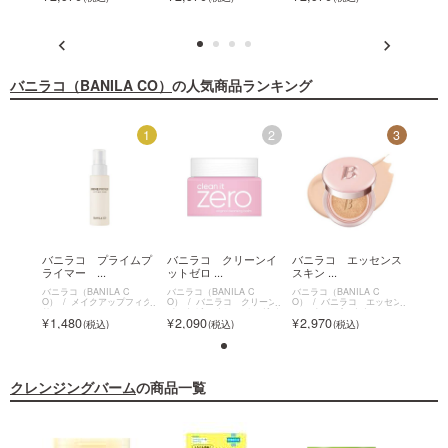
バニラコ（BANILA CO）
の人気商品ランキング
3
1
2
3
センス
バニラコ プライムプ
バニラコ クリーンイ
バニラコ エッセンス
バニ
ライマー ...
ットゼロ ...
スキン ...
ライマ
C
バニラコ（BANILA C
バニラコ（BANILA C
バニラコ（BANILA C
バニラコ
ッセン
O）
メイクアップフィク
O）
バニラコ クリーン
O）
バニラコ エッセン
O）
ッション
サー
イットゼロ クレンジングバ
ス スキン ピンククッション
サー
1,480
2,090
2,970
1,4
ーム
クレンジングバーム
の商品一覧