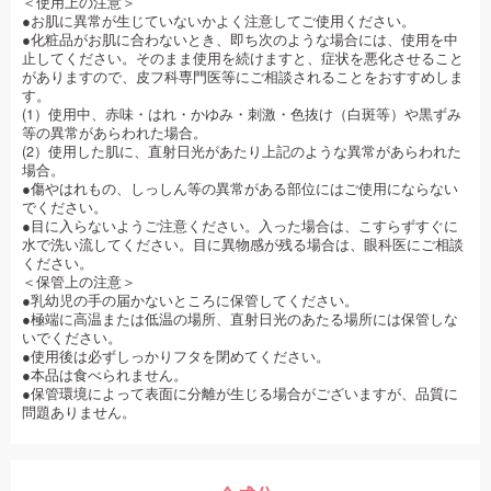
＜使用上の注意＞
●お肌に異常が生じていないかよく注意してご使用ください。
●化粧品がお肌に合わないとき、即ち次のような場合には、使用を中
止してください。そのまま使用を続けますと、症状を悪化させること
がありますので、皮フ科専門医等にご相談されることをおすすめしま
す。
(1）使用中、赤味・はれ・かゆみ・刺激・色抜け（白斑等）や黒ずみ
等の異常があらわれた場合。
(2）使用した肌に、直射日光があたり上記のような異常があらわれた
場合。
●傷やはれもの、しっしん等の異常がある部位にはご使用にならない
でください。
●目に入らないようご注意ください。入った場合は、こすらずすぐに
水で洗い流してください。目に異物感が残る場合は、眼科医にご相談
ください。
＜保管上の注意＞
●乳幼児の手の届かないところに保管してください。
●極端に高温または低温の場所、直射日光のあたる場所には保管しな
いでください。
●使用後は必ずしっかりフタを閉めてください。
●本品は食べられません。
●保管環境によって表面に分離が生じる場合がございますが、品質に
問題ありません。