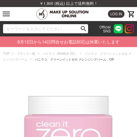
￥1,900 (税込) 以上で送料無料！
menu
LOG IN
Official
search
SNS
ブランドから探す
00
8月12日から14日問合せお電話対応は休業いたします
カテゴリから探す
TOP
ブランド一覧
バニラコ（BANILA CO）
バニラコ クリーンイットゼロ ク
レンジングバーム
バニラコ クリーンイットゼロ クレンジングバーム OR
新着商品から探す
ランキングから探す
特集から探す
ビューティジャーナルから探す