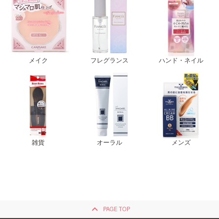
メイク
フレグランス
ハンド・ネイル
雑貨
オーラル
メンズ
keyboard_arrow_up
PAGE TOP