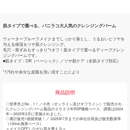
肌タイプで選べる、バニラコ大人気のクレンジングバーム
ウォータープルーフメイクまでしっかり落とし、うるおいとツヤを
与える保湿＆ツヤ肌クレンジング。
毛穴・黒ずみもすっきり*1オフ！肌タイプで選べるディープクレン
ジングバームです。
■肌タイプ：OR（ベーシック）／ツヤ肌ケア（全肌タイプ対応）
*1汚れや余分な皮脂を洗い流すことにより
商品説明
◇世界売上No．1！／小売（オンライン及びオフライン）で販売され
たクレンジングバーム製品の２０２３年RSP価格べース、調査は2024
年～2025年2月に実施されました。
◇累計販売1億個突破！／ 2025年7月までの本社出荷及び販売数基準
（100mL換算ベース）
＝メイクOFFしながら肌を整える＝