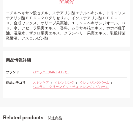
全成分
エチルヘキサン酸セチル、ステアリン酸エチルヘキシル、トリイソス
テアリン酸ＰＥＧ－２０グリセリル、イソステアリン酸ＰＥＧ－１
０、合成ワックス、オリーブ果実油、１，２－ヘキサンジオール、Ｂ
Ｇ、水、アセロラ果実エキス、香料、ムラサキ根エキス、ホホバ種子
油、温泉水、ザクロ果実エキス、クランベリー果実エキス、乳酸桿菌
発酵液、アスコルビン酸
商品情報詳細
ブランド
バニラコ（BANILA CO）
商品カテゴリ
スキンケア
クレンジング
クレンジングバーム
バニラコ クリーンイットゼロ クレンジングバーム
Related products
関連商品