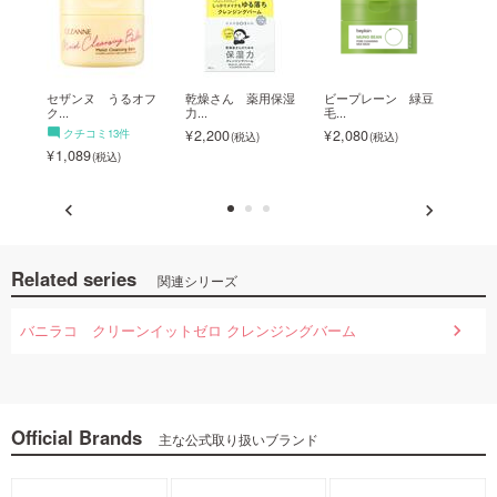
 ...
セザンヌ うるオフ
乾燥さん 薬用保湿
ビープレーン 緑豆
ROSE
ク...
力...
毛...
4,7
クチコミ13件
2,200
2,080
1,089
Related series
関連シリーズ
バニラコ クリーンイットゼロ クレンジングバーム
Official Brands
主な公式取り扱いブランド