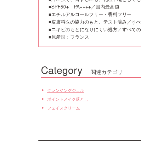
■SPF50+ PA++++／国内最高値
■エチルアルコールフリー・香料フリー
■皮膚科医の協力のもと、テスト済み／す
■ニキビのもとになりにくい処方／すべて
■原産国：フランス
Category
関連カテゴリ
クレンジングジェル
ポイントメイク落とし
フェイスクリーム