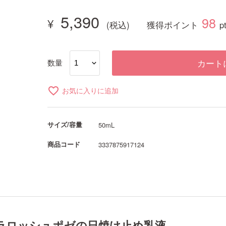
5,390
98
獲得ポイント
p
数量
カート
favorite_border
お気に入りに追加
サイズ/容量
50mL
商品コード
3337875917124
ラロッシュポゼの日焼け止め乳液