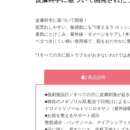
皮膚科学に基づいて開発！
肌荒れしやすい、敏感肌にも*1使えるラ ロッシュ
素肌にとけこみ、紫外線・ダメージをケアし1
ベタつきにくい軽い使用感で、肌をおだやかに整
*1すべての方に肌トラブルがおきないわけではあ
商品説明
import_contacts
■低刺激設計／すべての方に皮膚刺激が起
■独自のメギゾリルXL配合で日焼けによる
ドロメトリゾールトリシロキサン（紫外線
■お肌を整えるサポート成分
整肌成分：パンテノール、ナイアシンアミ
■汗に強く、首すじにも、化粧下地として