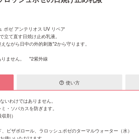
 ポゼ アンテリオス UV リペア
本で立て直す日焼け止め乳液。
えながら日中の外的刺激*2から守ります。
りません。 *2紫外線
使い方
help_outline
きないわけではありません。
シミ・ソバカスを防ぎます。
吸収剤）
ド、ビザボロール、ラロッシュポゼのターマルウォーター（水）
もお使いいただけます。