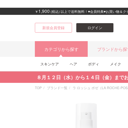
1,900
￥
(税込) 以上で送料無料！♥会員特典♥お買い物＆
新規会員登録
ログイン
カテゴリから探す
ブランドから探
スキンケア
ヘア
ボディ
メイク
８月１２日（水）から１４日（金）まで
TOP
ブランド一覧
ラ ロッシュ ポゼ（LA ROCHE-POS