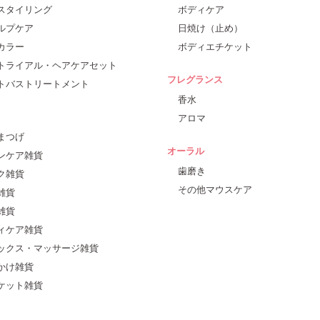
スタイリング
ボディケア
ルプケア
日焼け（止め）
カラー
ボディエチケット
トライアル・ヘアケアセット
フレグランス
トバストリートメント
香水
アロマ
まつげ
オーラル
ンケア雑貨
歯磨き
ク雑貨
その他マウスケア
雑貨
雑貨
ィケア雑貨
ックス・マッサージ雑貨
かけ雑貨
ケット雑貨