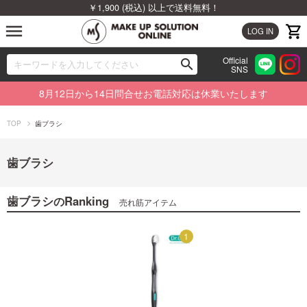
￥1,900 (税込) 以上で送料無料！
menu
LOG IN
Official
search
SNS
ブランドから探す
00
8月12日から14日問合せお電話対応は休業いたします
カテゴリから探す
TOP
歯ブラシ
新着商品から探す
歯ブラシ
ランキングから探す
歯ブラシ
Ranking
の
売れ筋アイテム
特集から探す
1
1
ビューティジャーナルから探す