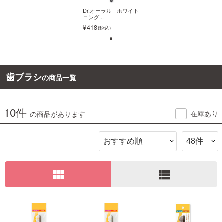
Dr.オーラル ホワイト
Dr.オーラル ホワイト
ニング...
ニング...
ご利用ガイド
418
418
お問い合わせ
1
歯ブラシ
の商品一覧
10件
ログイン・新規会員登録
Dr.オーラル ホワイト
在庫あり
の商品があります
ニング...
418
view_module
view_list