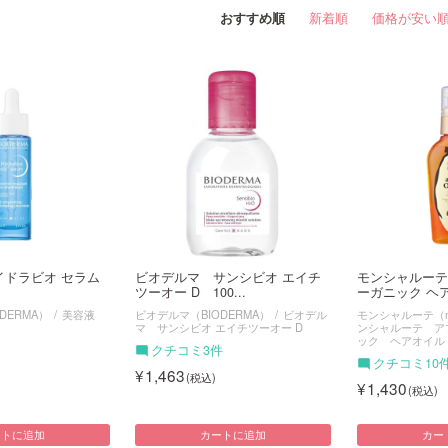
おすすめ順
新着順
価格が安い
イドラビオ セラム
ビオデルマ サンシビオ エイチ
モンシャルーテ
ツーオー D 100...
ーガニック ヘア
DERMA）
美容液
ビオデルマ（BIODERMA）
ビオデル
モンシャルーテ（mon
マ サンシビオ エイチツーオー D
ンシャルーテ ア
ック ヘアオイル
クチコミ3件
クチコミ10
1,463
1,430
ートに追加
カートに追加
カー