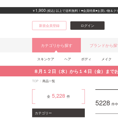
1,900
￥
(税込) 以上で送料無料！♥会員特典♥お買い物＆
新規会員登録
ログイン
カテゴリから探す
ブランドから探
スキンケア
ヘア
ボディ
メイク
８月１２日（水）から１４日（金）まで
TOP
商品一覧
5,228
全
件
5228
件
カテゴリー