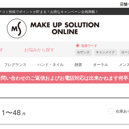
店舗
クチコミ投稿でポイントが貯まる！お得なキャンペーン企画満載！
wb_sunny
注目ワード
す
お悩みから探す
セザンヌ
キャンメイク
ロー
フレグランス
ハンド・ネイル
雑貨
オーラル
メン
お問い合わせのご返信およびお電話対応は出来かねます何卒
1〜48
在庫あ
中
件