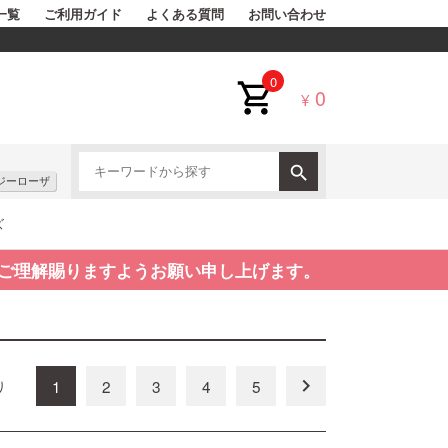
一覧
ご利用ガイド
よくある質問
お問い合わせ
0
0
¥
ジーローザ
ズ
ご理解賜りますようお願い申し上げます。
keyboard_arrow_right
1
2
3
4
5
り