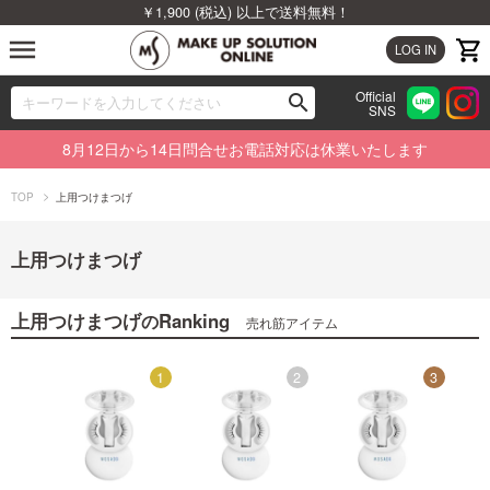
￥1,900 (税込) 以上で送料無料！
menu
LOG IN
Official
search
SNS
ブランドから探す
00
8月12日から14日問合せお電話対応は休業いたします
カテゴリから探す
TOP
上用つけまつげ
新着商品から探す
上用つけまつげ
ランキングから探す
上用つけまつげ
Ranking
の
売れ筋アイテム
特集から探す
4
1
2
3
ビューティジャーナルから探す