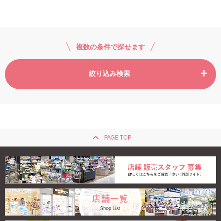
複数の条件で探せます
絞り込み検索
keyboard_arrow_up
PAGE TOP