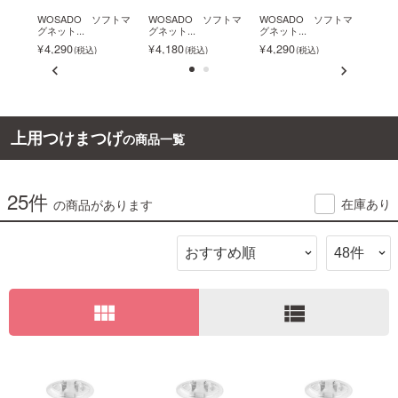
イラ
WOSADO ソフトマ
WOSADO ソフトマ
WOSADO ソフトマ
ビュ
グネット...
グネット...
グネット...
ー ア
ご利用ガイド
4,290
4,180
4,290
1,3
お問い合わせ
上用つけまつげ
の商品一覧
25件
ログイン・新規会員登録
在庫あり
の商品があります
view_module
view_list