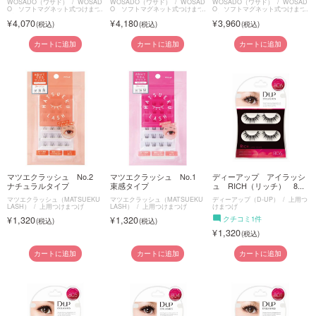
WOSADO（ワサド）
WOSAD
WOSADO（ワサド）
WOSAD
WOSADO（ワサド）
WOSAD
O ソフトマグネット式つけまつ
O ソフトマグネット式つけまつ
O ソフトマグネット式つけまつ
げ
げ
げ
4,070
4,180
3,960
カートに追加
カートに追加
カートに追加
マツエクラッシュ No.2
マツエクラッシュ No.1
ディーアップ アイラッシ
ナチュラルタイプ
束感タイプ
ュ RICH（リッチ） 8...
マツエクラッシュ（MATSUEKU
マツエクラッシュ（MATSUEKU
ディーアップ（D-UP）
上用つ
LASH）
上用つけまつげ
LASH）
上用つけまつげ
けまつげ
1,320
1,320
クチコミ1件
1,320
カートに追加
カートに追加
カートに追加