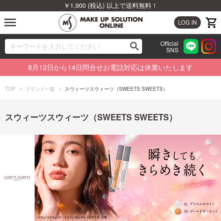
￥1,900 (税込) 以上で送料無料！
menu
LOG IN
Official
search
SNS
ブランドから探す
00
8月12日から14日問合せお電話対応は休業いたします
カテゴリから探す
TOP
ブランド一覧
スウィーツスウィーツ（SWEETS SWEETS）
新着商品から探す
スウィーツスウィーツ（SWEETS SWEETS）
ランキングから探す
特集から探す
ビューティジャーナルから探す