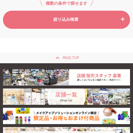
複数の条件で探せます
絞り込み検索
keyboard_arrow_up
PAGE TOP