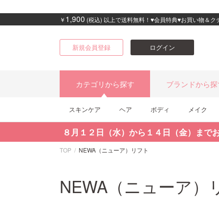
1,900
￥
(税込) 以上で送料無料！♥会員特典♥お買い物＆
新規会員登録
ログイン
カテゴリから探す
ブランドから探
スキンケア
ヘア
ボディ
メイク
８月１２日（水）から１４日（金）まで
TOP
NEWA（ニューア）リフト
NEWA（ニューア）