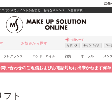
店舗
クチコミ投稿でポイントが貯まる！お得なキャンペーン企画満載！
wb_sunny
注目ワード
す
お悩みから探す
セザンヌ
キャンメイク
ロー
フレグランス
ハンド・ネイル
雑貨
オーラル
メン
お問い合わせのご返信およびお電話対応は出来かねます何卒
リフト