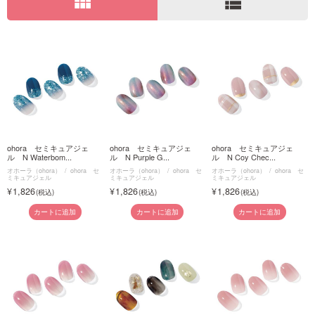
view_module
view_list
ご利用ガイド
お問い合わせ
ohora セミキュアジェ
ohora セミキュアジェ
ohora セミキュアジェ
ログイン・新規会員登録
ル N Waterbom...
ル N Purple G...
ル N Coy Chec...
オホーラ（ohora）
ohora セ
オホーラ（ohora）
ohora セ
オホーラ（ohora）
ohora セ
ミキュアジェル
ミキュアジェル
ミキュアジェル
1,826
1,826
1,826
カートに追加
カートに追加
カートに追加