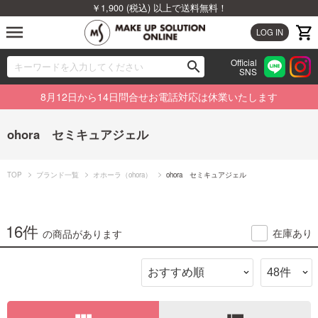
￥1,900 (税込) 以上で送料無料！
menu
LOG IN
Official
search
SNS
ブランドから探す
00
8月12日から14日問合せお電話対応は休業いたします
カテゴリから探す
ohora セミキュアジェル
新着商品から探す
TOP
ブランド一覧
オホーラ（ohora）
ohora セミキュアジェル
ランキングから探す
特集から探す
16件
在庫あり
の商品があります
ビューティジャーナルから探す