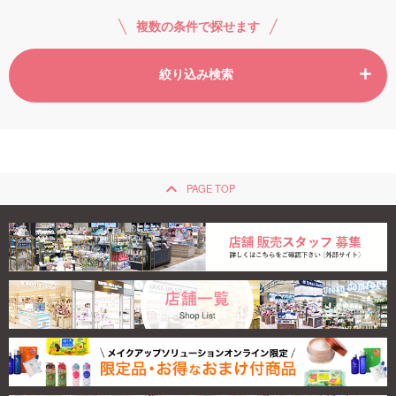
複数の条件で探せます
ご利用ガイド
絞り込み検索
お問い合わせ
keyboard_arrow_up
PAGE TOP
ログイン・新規会員登録