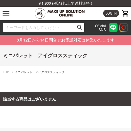
￥1,900 (税込) 以上で送料無料！
menu
LOG IN
Official
search
SNS
ブランドから探す
00
8月12日から14日問合せお電話対応は休業いたします
カテゴリから探す
ミニパレット アイグロススティック
新着商品から探す
TOP
ミニパレット アイグロススティック
ランキングから探す
特集から探す
該当する商品はございません
ビューティジャーナルから探す