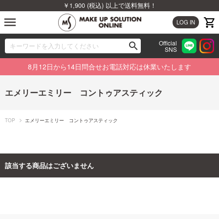
￥1,900 (税込) 以上で送料無料！
menu
LOG IN
Official
search
SNS
ブランドから探す
00
8月12日から14日問合せお電話対応は休業いたします
カテゴリから探す
エメリーエミリー コントゥアスティック
新着商品から探す
TOP
エメリーエミリー コントゥアスティック
ランキングから探す
特集から探す
該当する商品はございません
ビューティジャーナルから探す