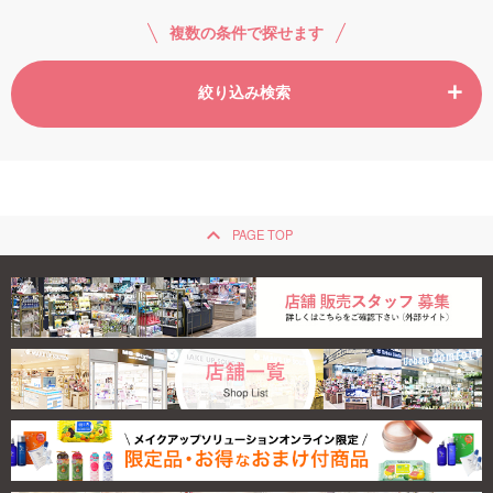
複数の条件で探せます
ご利用ガイド
絞り込み検索
お問い合わせ
keyboard_arrow_up
PAGE TOP
ログイン・新規会員登録