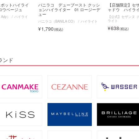
スポットハイライ
バニラコ デューブースト クッシ
【店舗限定】セ
グロウベージュ
ョンハイライター 01 ロージーデ
ャドウ ハイラ
ュー
 Ady）
ハイライ
【公式】セザンヌ（C
ライト
バニラコ（BANILA CO）
ハイライト
638
1,790
ランド