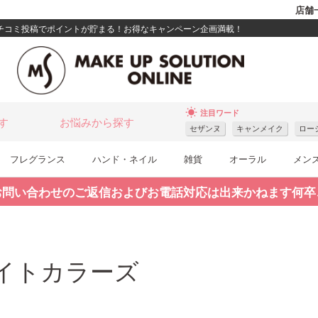
店舗
クチコミ投稿でポイントが貯まる！お得なキャンペーン企画満載！
wb_sunny
注目ワード
す
お悩みから探す
セザンヌ
キャンメイク
ロー
フレグランス
ハンド・ネイル
雑貨
オーラル
メン
お問い合わせのご返信およびお電話対応は出来かねます何卒
イトカラーズ