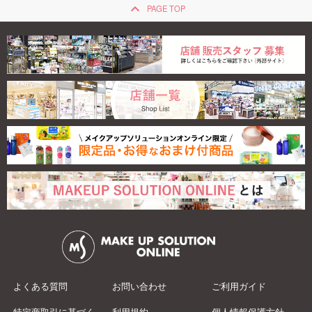
keyboard_arrow_up
PAGE TOP
エトヴォス ミネラ
ル...
2,992
よくある質問
お問い合わせ
ご利用ガイド
特定商取引に基づく
利用規約
個人情報保護方針