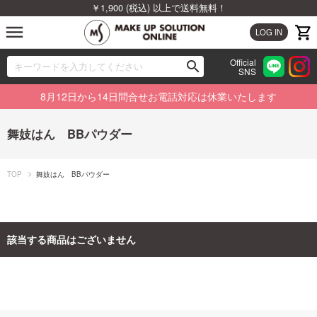
￥1,900 (税込) 以上で送料無料！
menu
LOG IN
Official
search
SNS
ブランドから探す
00
8月12日から14日問合せお電話対応は休業いたします
カテゴリから探す
舞妓はん BBパウダー
新着商品から探す
TOP
舞妓はん BBパウダー
ランキングから探す
特集から探す
該当する商品はございません
ビューティジャーナルから探す