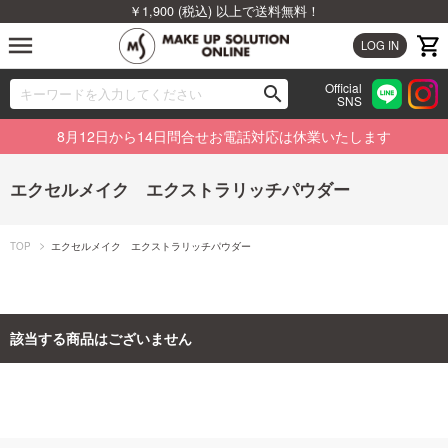
￥1,900 (税込) 以上で送料無料！
menu
LOG IN
Official
search
SNS
ブランドから探す
00
8月12日から14日問合せお電話対応は休業いたします
カテゴリから探す
エクセルメイク エクストラリッチパウダー
新着商品から探す
TOP
エクセルメイク エクストラリッチパウダー
ランキングから探す
特集から探す
該当する商品はございません
ビューティジャーナルから探す