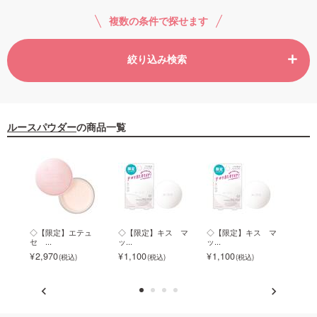
複数の条件で探せます
ご利用ガイド
絞り込み検索
お問い合わせ
ルースパウダー
の商品一覧
ログイン・新規会員登録
シル
◇【限定】エテュ
◇【限定】キス マ
◇【限定】キス マ
エテ
セ ...
ッ...
ッ...
ア...
2,970
1,100
1,100
2,7