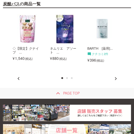
炭酸バス
の商品一覧
呂神
◇【限定】クナイ
ネムリエ アソー
BARTH [薬用]...
健美
プ ...
ト ...
メ...
クチコミ2件
1,540
880
ク
396
275
keyboard_arrow_up
PAGE TOP