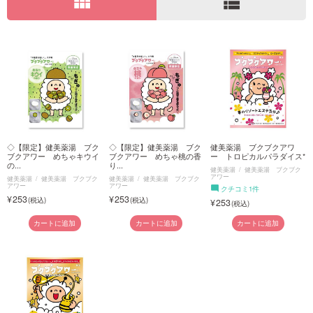
view_module
view_list
ご利用ガイド
お問い合わせ
◇【限定】健美薬湯 ブク
◇【限定】健美薬湯 ブク
健美薬湯 ブクブクアワ
ログイン・新規会員登録
ブクアワー めちゃキウイ
ブクアワー めちゃ桃の香
ー トロピカルパラダイス*
の...
り...
健美薬湯
健美薬湯 ブクブク
アワー
健美薬湯
健美薬湯 ブクブク
健美薬湯
健美薬湯 ブクブク
アワー
アワー
クチコミ1件
253
253
253
カートに追加
カートに追加
カートに追加