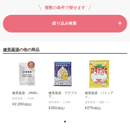
複数の条件で探せます
絞り込み検索
健美薬湯
の他の商品
ンア
健美薬湯 JIKKO...
健美薬湯 ブクブク
健美薬湯 パインア
健美薬湯
ア...
メ...
健美薬湯
入浴料
健美薬
ス
健美薬湯
入浴料
健美薬湯
炭酸バス
2,200
2,2
253
275