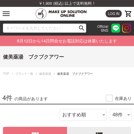
￥1,900 (税込) 以上で送料無料！
menu
LOG IN
Official
search
SNS
ブランドから探す
00
8月12日から14日問合せお電話対応は休業いたします
カテゴリから探す
健美薬湯 ブクブクアワー
新着商品から探す
TOP
ブランド一覧
健美薬湯
健美薬湯 ブクブクアワー
ランキングから探す
特集から探す
4件
在庫あり
の商品があります
ビューティジャーナルから探す