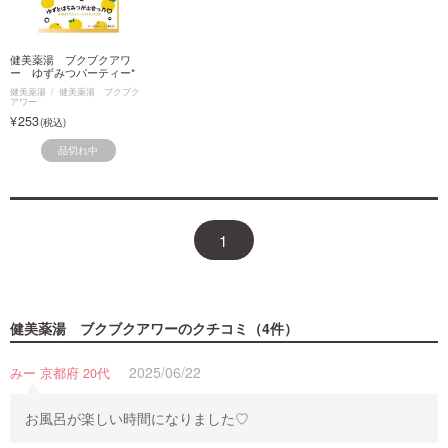
健美薬湯 ブクブクアワ
ー ゆずみつパーティー*
健美薬湯
健美薬湯 ブクブク
アワー
253
品切れ中
1
健美薬湯 ブクブクアワー
のクチコミ（4件）
2025/06/22
みー 京都府 20代
お風呂が楽しい時間になりました♡