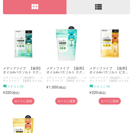
view_module
view_list
ご利用ガイド
お問い合わせ
ログイン・新規会員登録
メディファイブ 【薬用】
メディファイブ 【薬用】
メディファイブ 【薬用】
オイルinバスソルト スク...
オイルinバスソルト スク...
オイルinバスソルト ビタ...
メディファイブ（Medi5C）
メ
メディファイブ（Medi5C）
メ
メディファイブ（Medi5C）
メ
ディファイブ 【薬用】オイルin
ディファイブ 【薬用】オイルin
ディファイブ 【薬用】オイルin
バスソルト
バスソルト
バスソルト
クチコミ1件
1,650
クチコミ1件
220
220
カートに追加
カートに追加
カートに追加