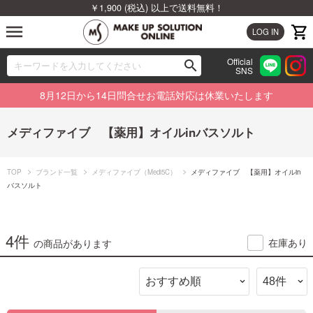
￥1,900 (税込) 以上で送料無料！
menu
LOG IN
Official
search
SNS
ブランドから探す
00
8月12日から14日問合せお電話対応は休業いたします
カテゴリから探す
メディファイブ 【薬用】オイルinバスソルト
新着商品から探す
TOP
ブランド一覧
メディファイブ（Medi5C）
メディファイブ 【薬用】オイルin
ランキングから探す
バスソルト
特集から探す
4件
在庫あり
の商品があります
ビューティジャーナルから探す