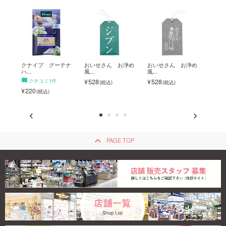
お浄
クナイプ グーテナ
おいせさん お浄め
おいせさん お浄め
睡眠
ハ...
風...
風...
ん...
クチコミ1件
528
528
ク
220
231
keyboard_arrow_up
PAGE TOP