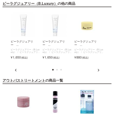
ビーラグジュアリー（B.Luxury）
の他の商品
リ
ビーラグジュアリ
ビーラグジュアリ
ビーラグジュアリ
ビー
ー ...
ー ...
ー ...
ー ...
B.Lux
ビーラグジュアリー（B.Lux
ビーラグジュアリー（B.Lux
ビーラグジュアリー（B.Lux
ビーラグ
ury）
ビーラグジュアリ
ury）
ビーラグジュアリ
ury）
ビーラグジュアリ
ury）
ー ウォーターグロスミル
ー ウォーターグロスミル
ー ザ･リペア K&H集中美
ー ザ
1,650
1,650
880
1,9
ク
ク
容液ヘアマスク
容液ヘ
アウトバストリートメント
の商品一覧