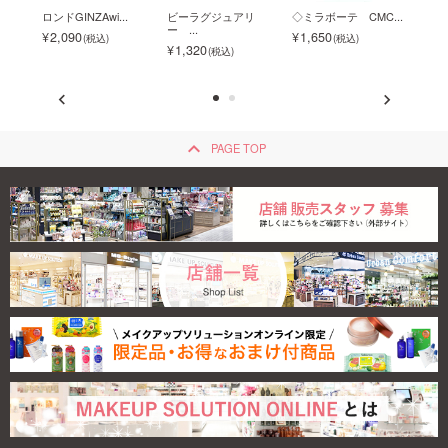
..
ロンドGINZAwi...
ビーラグジュアリ
◇ミラボーテ CMC...
haru
ー ...
2,090
1,650
2,2
1,320
keyboard_arrow_up
PAGE TOP