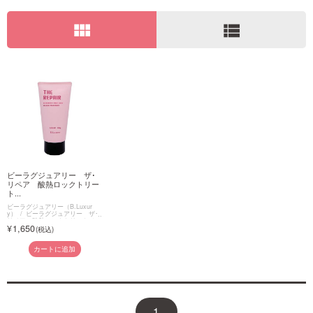
view_module
view_list
ご利用ガイド
お問い合わせ
ログイン・新規会員登録
ビーラグジュアリー ザ･
リペア 酸熱ロックトリー
ト...
ビーラグジュアリー（B.Luxur
y）
ビーラグジュアリー ザ･
リペア 酸熱ロックトリートメン
1,650
ト
カートに追加
1