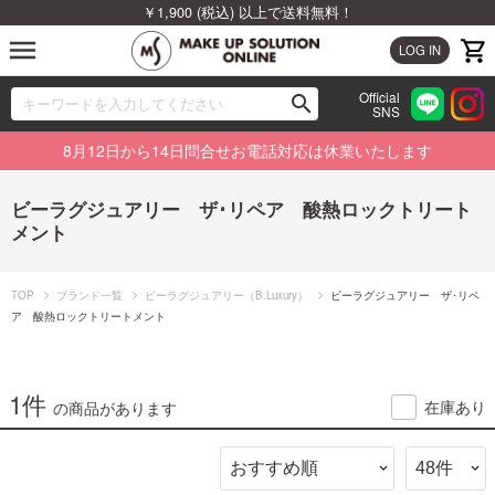
￥1,900 (税込) 以上で送料無料！
menu
LOG IN
Official
search
SNS
ブランドから探す
00
8月12日から14日問合せお電話対応は休業いたします
カテゴリから探す
ビーラグジュアリー ザ･リペア 酸熱ロックトリート
メント
新着商品から探す
ランキングから探す
TOP
ブランド一覧
ビーラグジュアリー（B.Luxury）
ビーラグジュアリー ザ･リペ
ア 酸熱ロックトリートメント
特集から探す
1件
ビューティジャーナルから探す
在庫あり
の商品があります