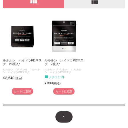
view_module
view_list
ご利用ガイド
お問い合わせ
ルルルン ハイドラPDマス
ルルルン ハイドラPDマス
ログイン・新規会員登録
ク 28枚入*
ク 7枚入*
ルルルン（LuLuLun）
ルルル
ルルルン（LuLuLun）
ルルル
ン ハイドラPDマスク
ン ハイドラPDマスク
2,640
クチコミ1件
880
カートに追加
カートに追加
1