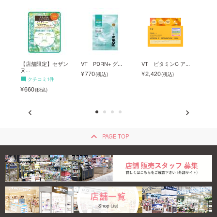
.
【店舗限定】セザン
VT PDRN+ グ...
VT ビタミンC ア...
VT 
ヌ...
770
2,420
2,4
クチコミ1件
660
keyboard_arrow_up
PAGE TOP