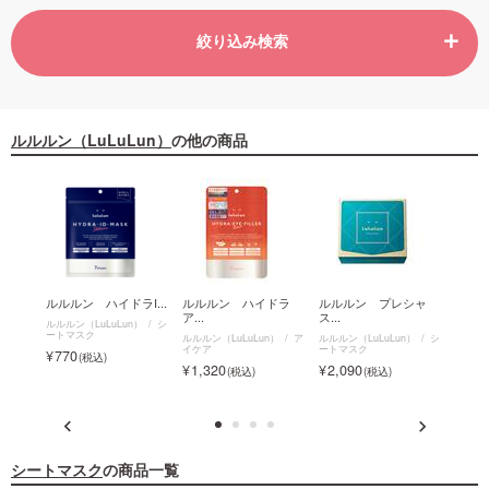
絞り込み検索
ルルルン（LuLuLun）
の他の商品
アエ
ルルルン ハイドラI...
ルルルン ハイドラ
ルルルン プレシャ
ルル
ア...
ス...
ス...
ルルルン（LuLuLun）
シ
ートマスク
）
ル
ルルルン（LuLuLun）
ア
ルルルン（LuLuLun）
シ
ルルルン
リーズ
イケア
ートマスク
ートマ
770
1,320
2,090
605
シートマスク
の商品一覧