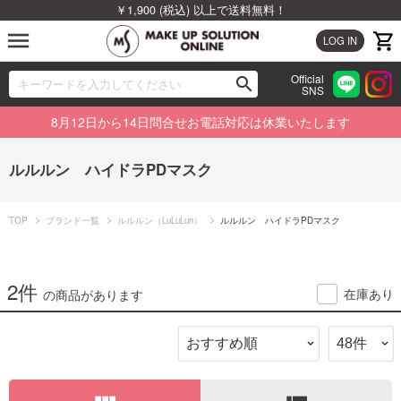
￥1,900 (税込) 以上で送料無料！
menu
LOG IN
Official
search
SNS
ブランドから探す
00
8月12日から14日問合せお電話対応は休業いたします
カテゴリから探す
ルルルン ハイドラPDマスク
新着商品から探す
TOP
ブランド一覧
ルルルン（LuLuLun）
ルルルン ハイドラPDマスク
ランキングから探す
特集から探す
2件
在庫あり
の商品があります
ビューティジャーナルから探す