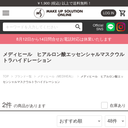
￥1,900 (税込) 以上で送料無料！
menu
LOG IN
Official
search
SNS
ブランドから探す
00
8月12日から14日問合せお電話対応は休業いたします
カテゴリから探す
メディヒール ヒアルロン酸エッセンシャルマスクウル
トラハイドレーション
新着商品から探す
ランキングから探す
TOP
ブランド一覧
メディヒール（MEDIHEAL）
メディヒール ヒアルロン酸エッ
センシャルマスクウルトラハイドレーション
特集から探す
2件
ビューティジャーナルから探す
在庫あり
の商品があります