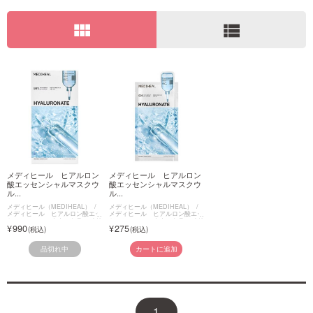
view_module
view_list
ご利用ガイド
お問い合わせ
ログイン・新規会員登録
メディヒール ヒアルロン
メディヒール ヒアルロン
酸エッセンシャルマスクウ
酸エッセンシャルマスクウ
ル...
ル...
メディヒール（MEDIHEAL）
メディヒール（MEDIHEAL）
メディヒール ヒアルロン酸エッ
メディヒール ヒアルロン酸エッ
センシャルマスクウルトラハイド
センシャルマスクウルトラハイド
990
275
レーション
レーション
品切れ中
カートに追加
1