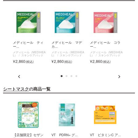
R...
メディヒール ティ
メディヒール マデ
メディヒール コラ
メディ
ー...
カ...
ー...
HEA
メディヒ
L）
メディヒール（MEDIHEA
メディヒール（MEDIHEA
メディヒール（MEDIHEA
L）
スキンケアパッド
L）
スキンケアパッド
L）
スキンケアパッド
2,8
2,860
2,860
2,860
シートマスク
の商品一覧
.
【店舗限定】セザン
VT PDRN+ グ...
VT ビタミンC ア...
VT 