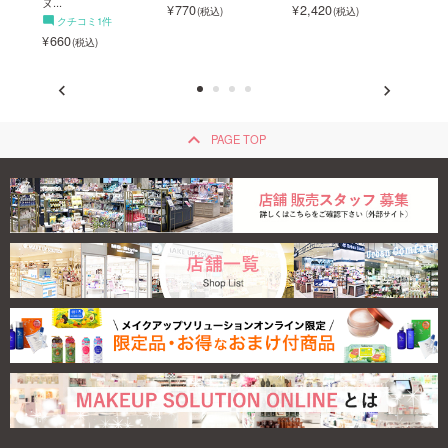
ヌ...
770
2,420
2,4
クチコミ1件
660
keyboard_arrow_up
PAGE TOP