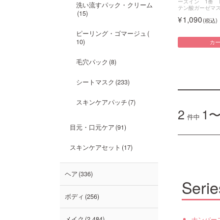
ーズイン 1番 
洗い流すパック・クリーム
テン酸ガーゼマ
15
1,090
ピーリング・ゴマージュ
10
カ
毛穴パック
8
シートマスク
233
スキンケアパッチ
7
2
1〜
件中
目元・口元ケア
91
スキンケアセット
17
ヘア
336
Serie
ボディ
256
ナンバー
メイク
2,484