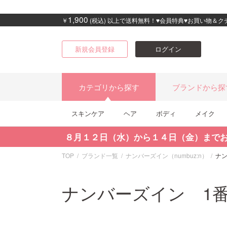
1,900
￥
(税込) 以上で送料無料！♥会員特典♥お買い物＆
新規会員登録
ログイン
カテゴリから探す
ブランドから探
スキンケア
ヘア
ボディ
メイク
８月１２日（水）から１４日（金）まで
TOP
ブランド一覧
ナンバーズイン（numbuz:n）
ナ
ナンバーズイン 1