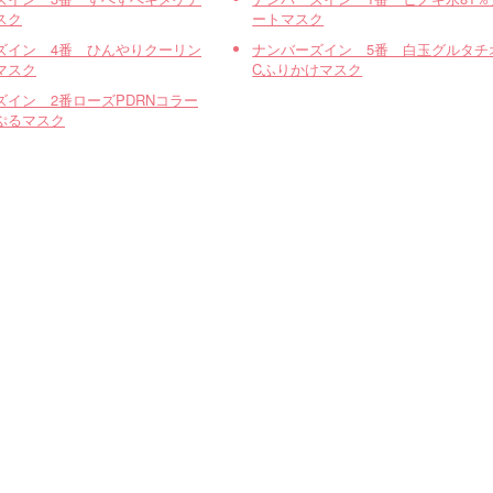
スク
ートマスク
ズイン 4番 ひんやりクーリン
ナンバーズイン 5番 白玉グルタチ
マスク
Cふりかけマスク
ズイン 2番ローズPDRNコラー
ぷるマスク