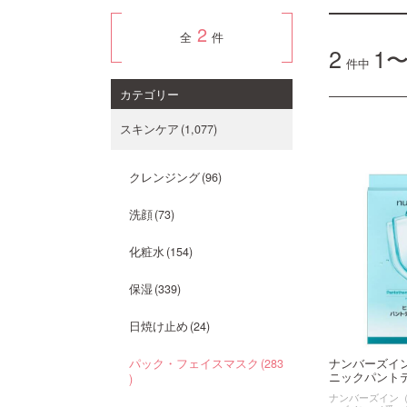
2
全
件
2
1〜
件中
カテゴリー
スキンケア
1,077
クレンジング
96
洗顔
73
化粧水
154
保湿
339
日焼け止め
24
ナンバーズイ
パック・フェイスマスク
283
ニックパントテ
ナンバーズイン（n