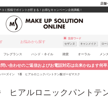
店舗
クチコミ投稿でポイントが貯まる！お得なキャンペーン企画満載！
wb_sunny
注目ワード
す
お悩みから探す
セザンヌ
キャンメイク
ロー
フレグランス
ハンド・ネイル
雑貨
オーラル
メン
お問い合わせのご返信およびお電話対応は出来かねます何卒
ンバーズイン 1番 ヒアルロニックパントテン酸ガーゼマスク
番 ヒアルロニックパントテ