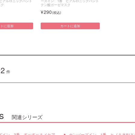
ヒアルロニックパント
ーズイン 1番 ヒアルロニックパント
スク
テン酸ガーゼマスク
290
ートに追加
カートに追加
2
件
s
関連シリーズ
ズイン 3番 すべすべキメケア
ナンバーズイン 1番 ヒノキ水81％