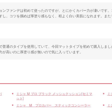
ョンファンデは初めて使ったのですが、とにかくカバー力が凄いです。
すし、コツを掴めば厚塗り感もなく、程よく白い美肌になれます。また
で普通のタイプを使用していて、今回マットタイプを初めて購入しまし
力が高いのに厚塗り感が無いので気に入っています。
バ
ミシャ M プロ ブラック メッシュクッション[セミマ
ミ
ット]
ミシャ M プロカバー スティックコンシーラー
ミ