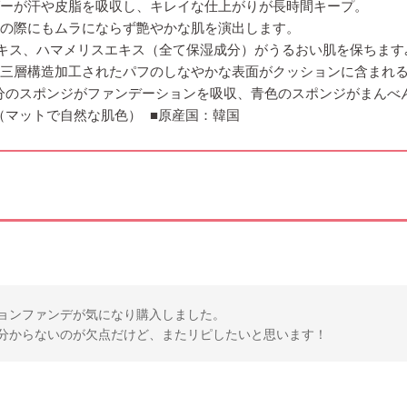
ダーが汗や皮脂を吸収し、キレイな仕上がりが長時間キープ。
しの際にもムラにならず艶やかな肌を演出します。
エキス、ハマメリスエキス（全て保湿成分）がうるおい肌を保ちます
 三層構造加工されたパフのしなやかな表面がクッションに含まれ
分のスポンジがファンデーションを吸収、青色のスポンジがまんべ
.23（マットで自然な肌色） ■原産国：韓国
ョンファンデが気になり購入しました。
分からないのが欠点だけど、またリピしたいと思います！