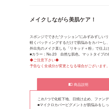
メイクしながら美肌ケア！
スポンジでできた“クッション”にみずみずしい
軽くパッティングするだけで肌悩みをカバーし
外出先のメイク直しも「リキッド＋粉」で仕上
■カラー：No.23 自然な肌色。マットタイプ
◆ご注意下さい◆
予告なく全成分が変更となる場合がございます
商品説明
import_contacts
これ1つで化粧下地、日焼け止め、ファン
■マイクロカバーピグメントが肌悩みをし