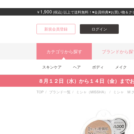
1,900
￥
(税込) 以上で送料無料！♥会員特典♥お買い物＆
新規会員登録
ログイン
カテゴリから探す
ブランドから探
スキンケア
ヘア
ボディ
メイク
８月１２日（水）から１４日（金）まで
TOP
ブランド一覧
ミシャ（MISSHA）
ミシャ M 