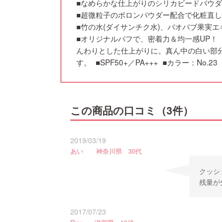
■なめらかな仕上がりのシリカビードパウ
■超微粒子のボロンパウダー配合で化粧直
■竹の水(ダイサンチク水)、バオバブ果実
■オリジナルパフで、密着力＆均一感UP！
んわりとした仕上がりに。真ん中の白い部
す。 ■SPF50+／PA+++ ■カラー：No
この商品の口コミ（3件）
2019/03/19
あい 神奈川県 30代
クッシ
残量が
2017/07/23