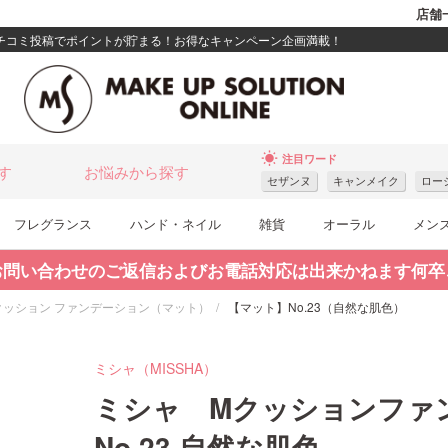
店舗
クチコミ投稿でポイントが貯まる！お得なキャンペーン企画満載！
wb_sunny
注目ワード
す
お悩みから探す
セザンヌ
キャンメイク
ロー
フレグランス
ハンド・ネイル
雑貨
オーラル
メン
お問い合わせのご返信およびお電話対応は出来かねます何卒
クッション ファンデーション（マット）
【マット】No.23（自然な肌色）
ミシャ（MISSHA）
ミシャ Mクッションファ
No.23 自然な肌色