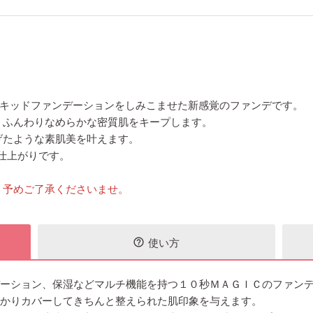
リキッドファンデーションをしみこませた新感覚のファンデです。
、ふんわりなめらかな密質肌をキープします。
げたような素肌美を叶えます。
の仕上がりです。
。予めご了承くださいませ。
使い方
help_outline
デーション、保湿などマルチ機能を持つ１０秒ＭＡＧＩＣのファン
っかりカバーしてきちんと整えられた肌印象を与えます。