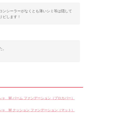
コンシーラーがなくとも薄いシミ等は隠して
リピします！
た。
シャ M バーム ファンデーション（プロカバー）
シャ M クッション ファンデーション（マット）