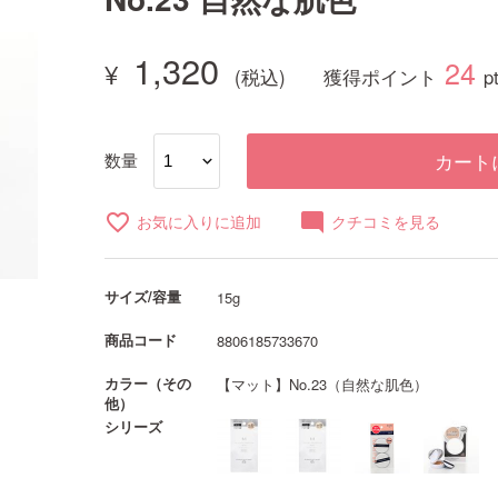
1,320
24
獲得ポイント
p
数量
カート
favorite_border
mode_comment
お気に入りに追加
クチコミを見る
サイズ/容量
15g
商品コード
8806185733670
カラー（その
【マット】No.23（自然な肌色）
他）
シリーズ