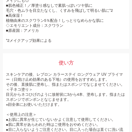
メイクにも◎
■肌色補正！／厚塗り感なしで素肌っぽいツヤ肌に
毛穴・色ムラを目立たなくし、くすみを飛ばして明るい肌に*2
■高保湿！
植物由来のスクワラン5％配合！しっとりなめらかな肌に
◇エモリエント成分：スクワラン
■原産国：アメリカ
*2メイクアップ効果による
使い方
スキンケアの後、レブロン カラーステイ ロングウェア UV プライマ
ー（日焼け止め効果のある下地）の使用をおすすめします。
その後、直接肌に塗布し、指またはスポンジでなじませてください。
＜子ネコ塗り＞
目元からネコひげのように放射状に3から4本、塗布します。指または
スポンジでポンポンとなじませます。
※顔全体にお使いいただけます。
＜使用上の注意＞
●お肌に異常が生じていないかよく注意して使用してください。
●肌に異常があらわれた時はご使用をおやめください。
●目に入らないようご注意ください。目に入った場合は直ぐに洗い流