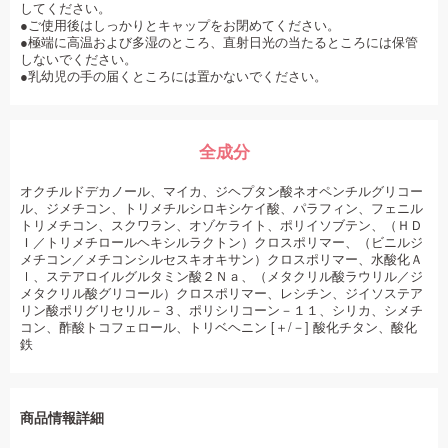
してください。
●ご使用後はしっかりとキャップをお閉めてください。
●極端に高温および多湿のところ、直射日光の当たるところには保管
しないでください。
●乳幼児の手の届くところには置かないでください。
全成分
オクチルドデカノール、マイカ、ジヘプタン酸ネオペンチルグリコー
ル、ジメチコン、トリメチルシロキシケイ酸、パラフィン、フェニル
トリメチコン、スクワラン、オゾケライト、ポリイソブテン、（ＨＤ
Ｉ／トリメチロールヘキシルラクトン）クロスポリマー、（ビニルジ
メチコン／メチコンシルセスキオキサン）クロスポリマー、水酸化Ａ
ｌ、ステアロイルグルタミン酸２Ｎａ、（メタクリル酸ラウリル／ジ
メタクリル酸グリコール）クロスポリマー、レシチン、ジイソステア
リン酸ポリグリセリル－３、ポリシリコーン－１１、シリカ、シメチ
コン、酢酸トコフェロール、トリベヘニン [＋/－] 酸化チタン、酸化
鉄
商品情報詳細