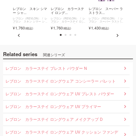
ー テ
レブロン スキン シマ
レブロン カラーステ
レブロン スーパー ラ
レブ
ー シャ...
イ ロング...
ストラス...
ィ アン
N）
レ
レブロン（REVLON）
レ
レブロン（REVLON）
レ
レブロン（REVLON）
レ
レブロン
ティンテ
ブロン スキン シマー シャ
ブロン カラーステイ ロン
ブロン スーパー ラストラ
粧下地
ザー ス
ドウ
グウェア コンシーラー パレ
ス デューイ シャイン リッ
2,2
1,760
1,760
1,430
ット
プスティック
Related series
関連シリーズ
レブロン カラーステイ プレスト パウダー N
レブロン カラーステイ ロングウェア コンシーラー パレット
レブロン カラーステイ ロングウェア UV プレスト パウダー
レブロン カラーステイ ロングウェア UV プライマー
レブロン カラーステイ ロングウェア メイクアップ D
レブロン カラーステイ ロングウェア UV クッション ファンデ