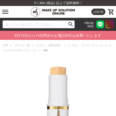
￥1,900 (税込) 以上で送料無料！
menu
LOG IN
Official
search
SNS
ブランドから探す
00
8月12日から14日問合せお電話対応は休業いたします
カテゴリから探す
TOP
ブランド一覧
レブロン（REVLON）
レブロン グリマー ティンテッド モ
イスチャライザー スティック
110
新着商品から探す
ランキングから探す
特集から探す
ビューティジャーナルから探す