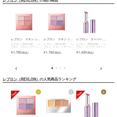
レブロン（REVLON）
の他の商品
ロ
レブロン スキン シ...
レブロン スキン シ...
レブロン スーパー ...
レブロ
レブロン（REVLON）
レ
レブロン（REVLON）
レ
レブロン（REVLON）
レ
レブロン
ブロン スキン シマー シャ
ブロン スキン シマー シャ
ブロン スーパー ラストラ
ブロン
N）
レ
ドウ
ドウ
ス デューイ シャイン リッ
ラブ
ー スク
1,760
1,760
1,430
990
プスティック
レブロン（REVLON）
の人気商品ランキング
12
1
2
3