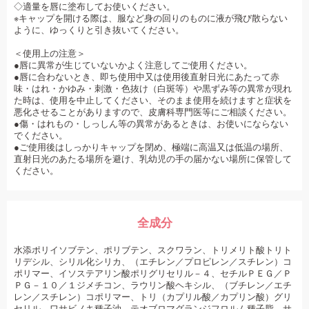
◇適量を唇に塗布してお使いください。
※キャップを開ける際は、服など身の回りのものに液が飛び散らない
ように、ゆっくりと引き抜いてください。
＜使用上の注意＞
●唇に異常が生じていないかよく注意してご使用ください。
●唇に合わないとき、即ち使用中又は使用後直射日光にあたって赤
味・はれ・かゆみ・刺激・色抜け（白斑等）や黒ずみ等の異常が現れ
た時は、使用を中止してください、そのまま使用を続けますと症状を
悪化させることがありますので、皮膚科専門医等にご相談ください。
●傷・はれもの・しっしん等の異常があるときは、お使いにならない
でください。
●ご使用後はしっかりキャップを閉め、極端に高温又は低温の場所、
直射日光のあたる場所を避け、乳幼児の手の届かない場所に保管して
ください。
全成分
水添ポリイソブテン、ポリブテン、スクワラン、トリメリト酸トリト
リデシル、シリル化シリカ、（エチレン／プロピレン／スチレン）コ
ポリマー、イソステアリン酸ポリグリセリル－４、セチルＰＥＧ／Ｐ
ＰＧ－１０／１ジメチコン、ラウリン酸ヘキシル、（ブチレン／エチ
レン／スチレン）コポリマー、トリ（カプリル酸／カプリン酸）グリ
セリル、ワサビノキ種子油、テオブロマグランジフロルム種子脂、サ