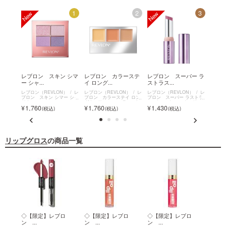
12
1
2
3
ー テ
レブロン スキン シマ
レブロン カラーステ
レブロン スーパー ラ
レブ
ー シャ...
イ ロング...
ストラス...
ィ アン
N）
レ
レブロン（REVLON）
レ
レブロン（REVLON）
レ
レブロン（REVLON）
レ
レブロン
ティンテ
ブロン スキン シマー シャ
ブロン カラーステイ ロン
ブロン スーパー ラストラ
粧下地
ザー ス
ドウ
グウェア コンシーラー パレ
ス デューイ シャイン リッ
2,2
1,760
1,760
1,430
ット
プスティック
リップグロス
の商品一覧
グロ
◇【限定】レブロ
◇【限定】レブロ
◇【限定】レブロ
◇【
ン ...
ン ...
ン ...
ン ...