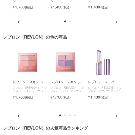
ン ...
ン ...
ン ...
ン ...
1,760
1,430
1,430
1,4
レブロン（REVLON）
の他の商品
ロ
レブロン スキン シ...
レブロン スキン シ...
レブロン スーパー ...
レブロ
レブロン（REVLON）
レ
レブロン（REVLON）
レ
レブロン（REVLON）
レ
レブロン
ブロン スキン シマー シャ
ブロン スキン シマー シャ
ブロン スーパー ラストラ
ブロン
N）
レ
ドウ
ドウ
ス デューイ シャイン リッ
ラブ
ー スク
1,760
1,760
1,430
990
プスティック
レブロン（REVLON）
の人気商品ランキング