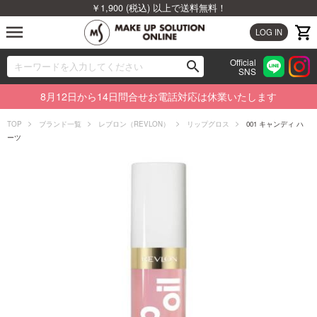
￥1,900 (税込) 以上で送料無料！
menu
LOG IN
Official
search
SNS
ブランドから探す
00
8月12日から14日問合せお電話対応は休業いたします
カテゴリから探す
TOP
ブランド一覧
レブロン（REVLON）
リップグロス
001 キャンディ ハ
ーツ
新着商品から探す
ランキングから探す
特集から探す
ビューティジャーナルから探す