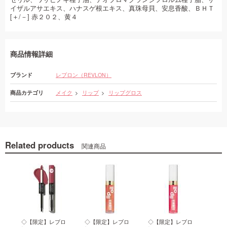
イザルアサエキス、ハナスゲ根エキス、真珠母貝、安息香酸、ＢＨＴ
[＋/－] 赤２０２、黄４
商品情報詳細
ブランド
レブロン（REVLON）
商品カテゴリ
メイク
リップ
リップグロス
Related products
関連商品
ロ
◇【限定】レブロ
◇【限定】レブロ
◇【限定】レブロ
◇【