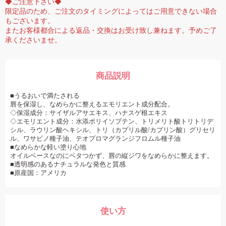
◆ご注意下さい◆
限定品のため、ご注文のタイミングによってはご用意できない場合
もございます。
またお客様都合による返品・交換はお受け致し兼ねます。予めご了
承くださいませ。
商品説明
■うるおいで満たされる
唇を保湿し、なめらかに整えるエモリエント成分配合。
◇保湿成分：サイザルアサエキス、ハナスゲ根エキス
◇エモリエント成分：水添ポリイソブテン、トリメリト酸トリトリデ
シル、ラウリン酸ヘキシル、トリ（カプリル酸/カプリン酸）グリセリ
ル、ワサビノ種子油、テオプロマグランジフロムル種子油
■なめらかな軽い塗り心地
オイルベースなのにベタつかず、唇の縦ジワをなめらかに整えます。
■透明感のあるナチュラルな発色と質感
■原産国：アメリカ
使い方